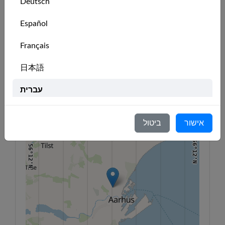
Deutsch
מיקום המועדון
Español
10°6'E
10°8'E
10°10'E
10°12'E
10°14'E
10°16'E
10°18'E
Français
56°16'N
+
56°16'N
日本語
−
עברית
Italiano
אישור
ביטול
Nederlands
56°12'N
56°12'N
Português
Svenska