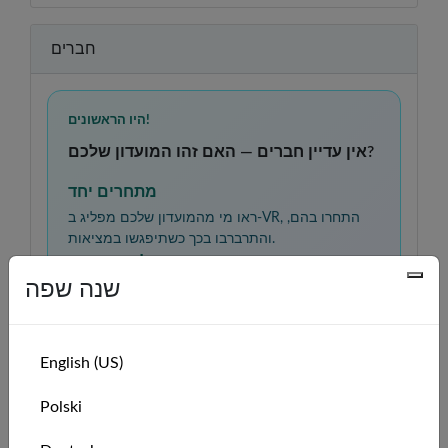
חברים
היו הראשונים!
אין עדיין חברים — האם זהו המועדון שלכם?
מתחרים יחד
ראו מי מהמועדון שלכם מפליג ב-VR, התחרו בהם,
והתרברבו בכך כשתיפגשו במציאות.
לומדים יחד
שנה שפה
תרגלו מיומנויות הפלגה, השוו רשמים, ותמכו זה בזה
ככל שתתקדמו ממתחילים למפליגים בטוחים
בעצמם.
English (US)
56°20'N
56°20'N
Polski
אין עדיין חברים להצגה.