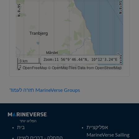
56°8'N
56°8'N
56°4'N
Zoom:
11
56°9'46.44"N, 10°12'3.24"E
56°4'N
3 km
2 mi
OpenFreeMap © OpenMapTiles Data from OpenStreetMap
10°6'E
10°8'E
10°10'E
10°12'E
10°14'E
10°16'E
10°18'E
חזרה לעמוד MarineVerse Groups
הפליגו יותר
אפליקציית
בית
MarineVerse Sailing
התחלה - דרכים לשייט