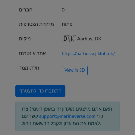
0
חברים
פתוח
מדיניות הצטרפות
🇩🇰
Aarhus, DK
מיקום
https://aarhussejlklub.dk/
אתר אינטרנט
תלת-ממד
View in 3D
התחברו כדי להצטרף
האם אתם מייצגים מועדון זה באופן רשמי? צרו
כדי
support@marineverse.com
קשר עם
לאמת את המועדון ולקבל הרשאות ניהול.