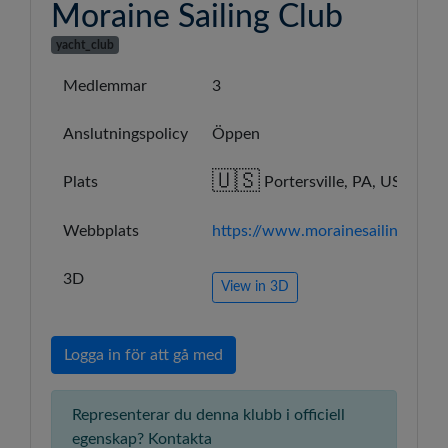
Moraine Sailing Club
yacht_club
Medlemmar
3
Anslutningspolicy
Öppen
🇺🇸
Plats
Portersville, PA, US
Webbplats
https://www.morainesailingclub.o
3D
View in 3D
Logga in för att gå med
Representerar du denna klubb i officiell
egenskap? Kontakta