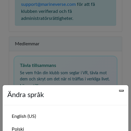
support@marineverse.com
för att få
klubben verifierad och få
administratörsrättigheter.
Medlemmar
Tävla tillsammans
Se vem från din klubb som seglar i VR, tävla mot
dem och skryt om det när ni träffas i verkliga livet.
Lär er tillsammans
Ändra språk
Öva på seglingskunskaper, jämför erfarenheter och
stötta varandra när ni går från nybörjare till
självsäker seglare.
English (US)
🇺🇸
Solo Flyer
admin
Polski