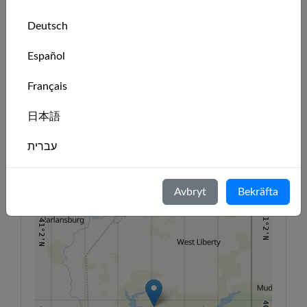
🇺🇸
Nabrisket
Deutsch
member
41°10'N
41°10'N
Español
Klubbens plats
Français
80°12'W
80°10'W
80°8'W
80°6'W
80°4'W
80°2'W
80°W
日本語
+
41°6'N
41°6'N
עברית
−
Italiano
Avbryt
Bekräfta
Nederlands
41°2'N
41°2'N
Português
Svenska