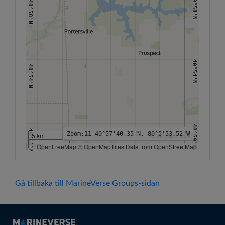
40°58'N
40°58'N
40°54'N
40°54'N
40°50'N
40°50'N
Zoom:
11
40°57'40.35"N, 80°5'53.52"W
5 km
3 mi
OpenFreeMap © OpenMapTiles Data from OpenStreetMap
80°12'W
80°10'W
80°8'W
80°6'W
80°4'W
80°2'W
80°W
Gå tillbaka till MarineVerse Groups-sidan