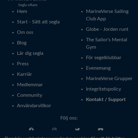
Segla oftare
Hem
MarineVerse Sailing
Club App
Start - Sätt att segla
Globe - Jorden runt
Om oss
The Sailor's Mental
Blog
Gym
Lär dig segla
För segelklubbar
Press
Evenemang
Karriär
MarineVerse Grupper
Medlemmar
Integritetspolicy
Community
Kontakt / Support
Användarvillkor
Följ oss: