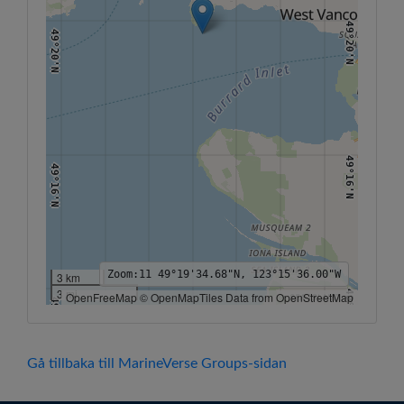
49°20'N
49°20'N
49°16'N
49°16'N
Zoom:
11
49°19'34.68"N, 123°15'36.00"W
3 km
3 mi
49°12'N
OpenFreeMap © OpenMapTiles Data from OpenStreetMap
49°12'N
123°22'W
123°20'W
123°18'W
123°16'W
123°14'W
123°12'W
123°10'W
Gå tillbaka till MarineVerse Groups-sidan