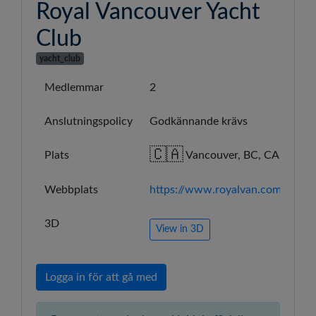
Royal Vancouver Yacht
Club
yacht_club
Medlemmar
2
Anslutningspolicy
Godkännande krävs
🇨🇦
Plats
Vancouver, BC, CA
Webbplats
https://www.royalvan.com
3D
View in 3D
Logga in för att gå med