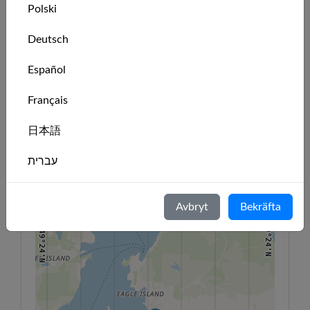
Polski
🇨🇦
Jaden
member
Deutsch
🇨🇦
Oliver Peters
member
Español
Klubbens plats
Français
49°28'N
日本語
49°28'N
123°22'W
123°20'W
123°18'W
123°16'W
123°14'W
123°12'W
123°10'W
+
עברית
−
Italiano
Avbryt
Bekräfta
Nederlands
49°24'N
49°24'N
Português
Svenska