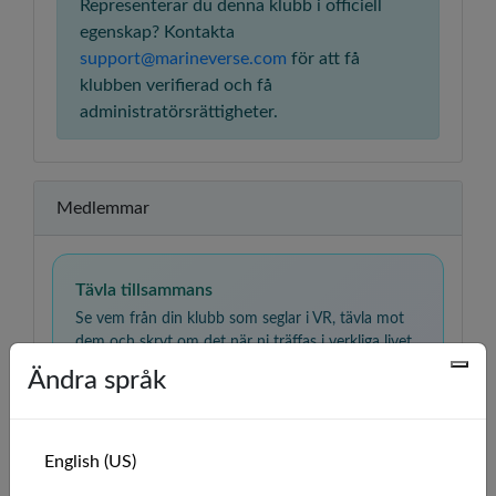
Representerar du denna klubb i officiell
egenskap? Kontakta
support@marineverse.com
för att få
klubben verifierad och få
administratörsrättigheter.
Medlemmar
Tävla tillsammans
Se vem från din klubb som seglar i VR, tävla mot
dem och skryt om det när ni träffas i verkliga livet.
Lär er tillsammans
Ändra språk
Öva på seglingskunskaper, jämför erfarenheter och
stötta varandra när ni går från nybörjare till
självsäker seglare.
English (US)