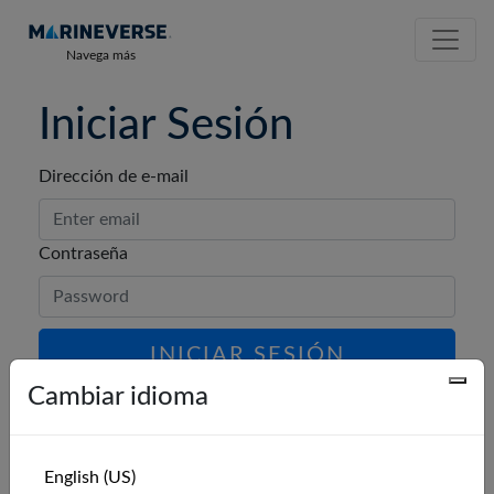
Navega más
Iniciar Sesión
Dirección de e-mail
Contraseña
INICIAR SESIÓN
Cambiar idioma
¿Olvidaste tu contraseña?
English (US)