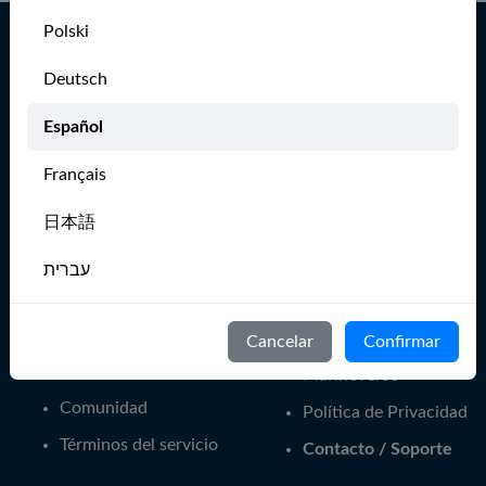
Polski
Navega más
Deutsch
Inicio
App MarineVerse
Sailing Club
Inicio - Formas de
Español
navegar
Globe -
Français
Circunnavegar
Acerca de
The Sailor's Mental
日本語
Blog
Gym
Aprende a navegar
עברית
Para clubes náuticos
Prensa
Eventos
Italiano
Empleo
Cancelar
Confirmar
Grupos de
Nederlands
Miembros
MarineVerse
Comunidad
Política de Privacidad
Português
Términos del servicio
Contacto / Soporte
Svenska