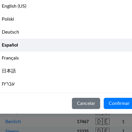
🇩🇪
Hosse27
4
5553
English (US)
🇩🇪
Ironheart73
3
20323
Polski
🇩🇪
Snegge
3
13474
Deutsch
🇩🇪
beamkraft
3
12138
🇩🇪
LuckyLuke
3
16724
Español
🇩🇪
Pauleuno
2
17213
Français
🇩🇪
Detti
2
18053
日本語
🇩🇪
Jay Goldschmidt
2
23238
🇩🇪
herrehrhardt
2
7820
עברית
🇩🇪
Skip Nelson
1
3185
Italiano
🇩🇪
Dimi
1
15852
Cancelar
Confirmar
Nederlands
🇩🇪
bobby
1
10896
🇩🇪
BenSch
1
17467
Português
🇩🇪
Sleepy
1
15335