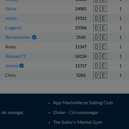
Svenska
🇩🇪
Stivie
1
24081
🇩🇪
vento
1
19521
🇩🇪
CaglarD
1
23306
🇩🇪
Tartanstorm
1
3143
🇩🇪
Andy
1
11347
🇩🇪
Tomsan77
1
24134
🇩🇪
Johnsi
1
12727
🇩🇪
Chris
1
5203
App MarineVerse Sailing Club
s de navegar
Globe - Circunnavegar
The Sailor's Mental Gym