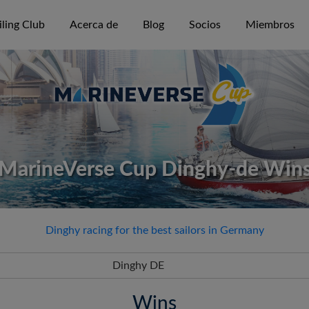
ling Club
Acerca de
Blog
Socios
Miembros
MarineVerse Cup Dinghy-de Win
Dinghy racing for the best sailors in Germany
Dinghy DE
Wins