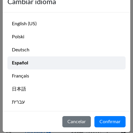
Cambiar idioma
🇺🇸
11
Notorious
4
24609
🇨🇭
12
Easy
3
3212
🇨🇦
English (US)
13
J J
3
27
🇬🇧
14
Popeye
3
5995
Polski
🇩🇰
15
Thomas Philbert
2
11571
Deutsch
🇨🇦
16
Livesonaboat
2
26600
🇺🇸
Español
17
Borenberg
2
15996
🇳🇱
18
Glitchoso
1
2930
Français
🇨🇿
19
Filip Dymak
1
135
日本語
🇨🇿
20
Patrik P
1
25515
🇺🇸
עברית
21
Brennan
1
14561
🇬🇧
22
Clare
1
3119
Italiano
🇮🇹
Cancelar
Confirmar
23
Filippo
1
25142
Nederlands
🇺🇸
24
FastWags
1
25160