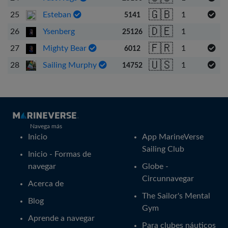
🇬🇧
Português
25
Esteban
1
5141
🇩🇪
26
Ysenberg
1
25126
Svenska
🇫🇷
27
Mighty Bear
1
6012
🇺🇸
28
Sailing Murphy
1
14752
Navega más
Inicio
App MarineVerse
Sailing Club
Inicio - Formas de
navegar
Globe -
Circunnavegar
Acerca de
The Sailor's Mental
Blog
Gym
Aprende a navegar
Para clubes náuticos