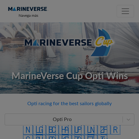
Navega más
MarineVerse Cup Opti Wins
Opti racing for the best sailors globally
Opti Pro
🇳🇱
🇬🇧
🇨🇭
🇦🇺
🇵🇱
🇳🇿
🇫🇷