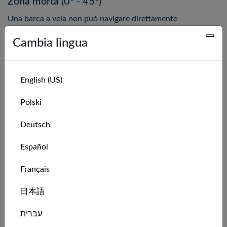
Zona morta (0° - 45°)
Una barca a vela non può navigare direttamente
controvento. L'area di circa 45° su ogni lato della direzione
Cambia lingua
del vento è chiamata zona morta. In questa zona, le vele
non possono generare portanza e la barca si fermerà o
andrà indietro.
English (US)
Bolina (45° - 60°)
Polski
Quando si naviga il più vicino possibile al vento (senza
entrare nella zona morta), si naviga di bolina. Le vele sono
Deutsch
cazzate al massimo e la barca sbanda notevolmente. È così
che si risale il vento bordeggiando.
Español
Bolina larga (60° - 80°)
Français
La bolina larga è un'andatura leggermente più aperta
日本語
rispetto alla bolina. Le vele vengono lascate un po' e la
barca inizia ad accelerare trovando un angolo migliore
עברית
rispetto al vento.