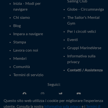
Sailing Club
Inizia - Modi per
navigare
Globe - Circumnaviga
Chi siamo
The Sailor's Mental
Gym
Blog
Per i circoli velici
Impara a navigare
Eventi
Stampa
Gruppi MarineVerse
Lavora con noi
Informativa sulla
Membri
privacy
Comunità
Contatti / Assistenza
Termini di servizio
Seguici:
Questo sito web utilizza i cookie per migliorare l'esperienza
Italiano
utente.
Consulta la nostra
Informativa sulla privacy
e i
Termini di