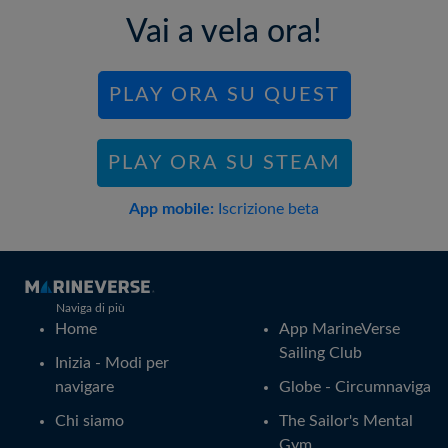
Vai a vela ora!
PLAY ORA SU QUEST
PLAY ORA SU STEAM
App mobile:
Iscrizione beta
Naviga di più
Home
App MarineVerse
Sailing Club
Inizia - Modi per
navigare
Globe - Circumnaviga
Chi siamo
The Sailor's Mental
Gym