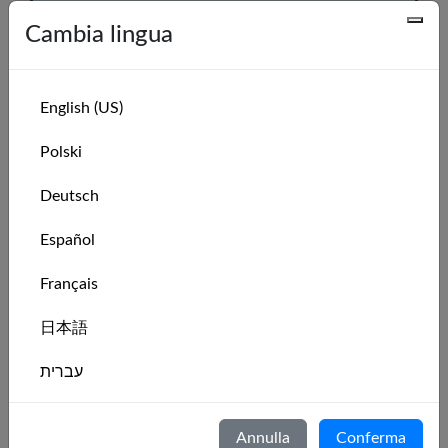
Cambia lingua
Impara l'arte della vela
(per aspiranti skipper)
English (US)
Polski
Gareggia e scala le classifiche
Deutsch
(per velisti competitivi)
Español
Français
Navigo quando non posso farlo nella vita
reale
日本語
(velista del mondo reale)
עברית
Goditi ambienti immersivi e suggestivi. Le belle
Italiano
sensazioni della vela senza complessità e fatica.
Annulla
Conferma