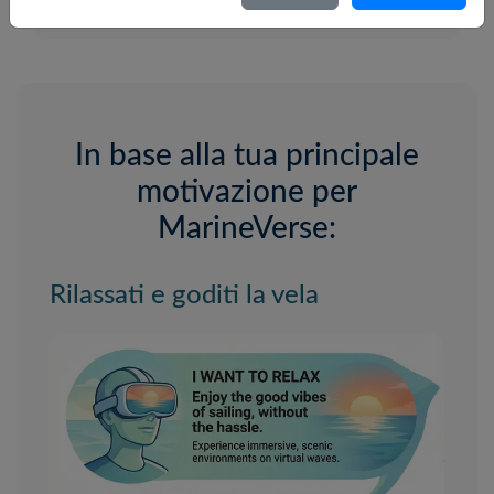
Modalità consigliata: "RELAX"
Nederlands
Português
Svenska
In base alla tua principale
motivazione per
MarineVerse:
Rilassati e goditi la vela