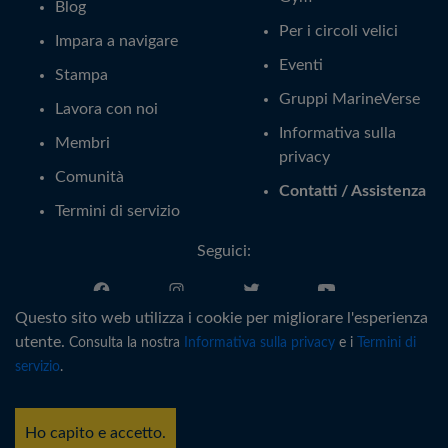
Blog
Per i circoli velici
Impara a navigare
Eventi
Stampa
Gruppi MarineVerse
Lavora con noi
Informativa sulla
Membri
privacy
Comunità
Contatti / Assistenza
Termini di servizio
Seguici:
Questo sito web utilizza i cookie per migliorare l'esperienza
Italiano
utente.
Consulta la nostra
Informativa sulla privacy
e i
Termini di
servizio
.
®
Copyright © MarineVerse
2016-
2026
. All Rights Reserved.
MarineVerse™ is a trademark of Virtual Reality Sailing Pty Ltd, ACN
Ho capito e accetto.
616 895 820.