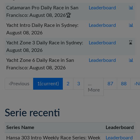
Catamaran Pro Daily Race in San
Leaderboard
📊
Francisco: August 08, 2026
🏆
Yacht Intro Daily Race in Sydney:
Leaderboard
📊
August 08, 2026
Yacht Zone 3 Daily Race in Sydney:
Leaderboard
⌛
August 08, 2026
Yacht Zone 6 Daily Race in San
Leaderboard
📊
Francisco: August 08, 2026
‹
Previous
1
(current)
2
3
…
87
88
›
N
More
Serie recenti
Series Name
Leaderboard
Hansa 303 Intro Weekly Race Series: Week
Leaderboard