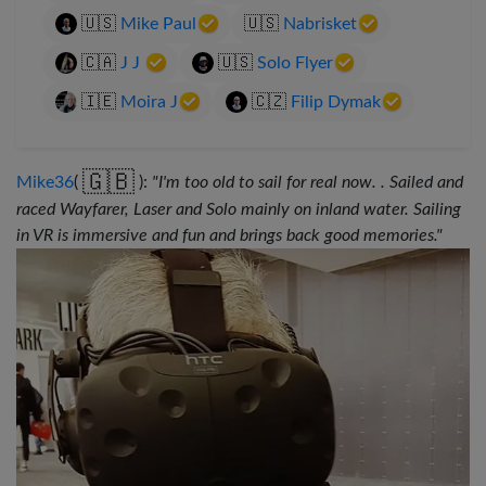
🇺🇸
Mike Paul
🇺🇸
Nabrisket
🇨🇦
J J
🇺🇸
Solo Flyer
🇮🇪
Moira J
🇨🇿
Filip Dymak
🇬🇧
Mike36
(
):
"I'm too old to sail for real now. . Sailed and
raced Wayfarer, Laser and Solo mainly on inland water. Sailing
in VR is immersive and fun and brings back good memories."