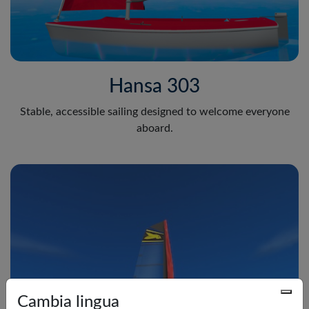
Hansa 303
Stable, accessible sailing designed to welcome everyone
aboard.
Cambia lingua