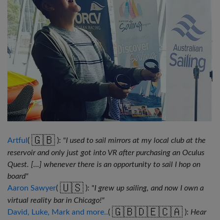
🇬🇧
Artful
(
):
"I used to sail mirrors at my local club at the
reservoir and only just got into VR after purchasing an Oculus
Quest. [...] whenever there is an opportunity to sail I hop on
board"
🇺🇸
Aaron Sawyer
(
):
"I grew up sailing, and now I own a
virtual reality bar in Chicago!"
🇬🇧
🇩🇪
🇨🇦
David, Luke, Mark and more..
(
):
Hear