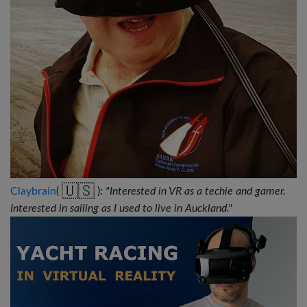
🇺🇸
Claybrain
(
):
"Interested in VR as a techie and gamer.
Interested in sailing as I used to live in Auckland."