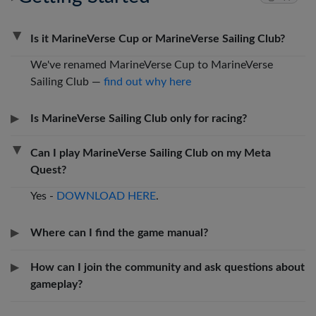
▶
Is it MarineVerse Cup or MarineVerse Sailing Club?
We've renamed MarineVerse Cup to MarineVerse
Sailing Club —
find out why here
▶
Is MarineVerse Sailing Club only for racing?
▶
Can I play MarineVerse Sailing Club on my Meta
Quest?
Yes -
DOWNLOAD HERE
.
▶
Where can I find the game manual?
▶
How can I join the community and ask questions about
gameplay?