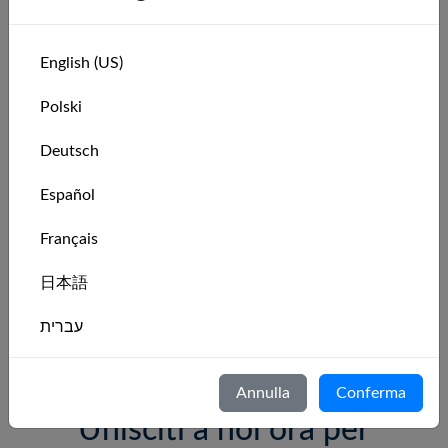
English (US)
Polski
Deutsch
Español
Waszp
Français
A foiling rocket — lift off and fly above the water.
日本語
עברית
More details coming soon
Italiano
Annulla
Conferma
Nederlands
Unisciti a noi ora per