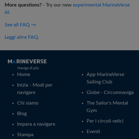
More questions?
- Try our new
experimental MarineVerse
AI
See all FAQ →
Leggi altre FAQ.
Naviga di più
Home
App MarineVerse
Sailing Club
Inizia - Modi per
navigare
Globe - Circumnaviga
Chi siamo
The Sailor's Mental
Gym
Blog
Per i circoli velici
Impara a navigare
Eventi
Stampa