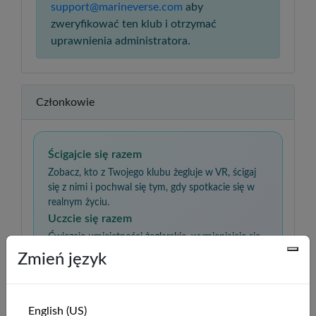
support@marineverse.com
aby
zweryfikować ten klub i otrzymać
uprawnienia administratora.
Członkowie
Ścigajcie się razem
Zobacz, kto z Twojego klubu żegluje w VR, ścigaj
się z nimi i pochwal się tym, gdy spotkacie się w
realnym życiu.
Uczcie się razem
Ćwiczcie umiejętności żeglarskie, wymieniajcie się
spostrzeżeniami i wspierajcie się nawzajem,
Zmień język
rozwijając się od początkującego do pewnego
siebie żeglarza.
English (US)