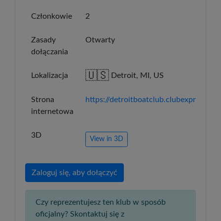
Członkowie
2
Zasady
Otwarty
dołączania
🇺🇸
Lokalizacja
Detroit, MI, US
Strona
https://detroitboatclub.clubexpress.co
internetowa
3D
View in 3D
Zaloguj się, aby dołączyć
Czy reprezentujesz ten klub w sposób
oficjalny? Skontaktuj się z