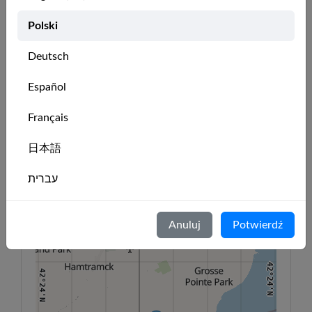
🇺🇸
Alex
member
Polski
🇺🇸
Fav
member
Deutsch
42°32'N
Español
42°32'N
Lokalizacja klubu
Français
83°6'W
83°4'W
83°2'W
83°W
82°58'W
82°56'W
82°54'W
82°52'W
日本語
+
−
42°28'N
עברית
42°28'N
Italiano
Anuluj
Potwierdź
Nederlands
42°24'N
Português
42°24'N
Svenska