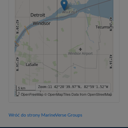
42°20'N
42°20'N
42°16'N
42°16'N
Zoom:
11
42°20'39.97"N, 82°59'1.52"W
5 km
3 mi
OpenFreeMap © OpenMapTiles Data from OpenStreetMap
42°12'N
42°12'N
83°6'W
83°4'W
83°2'W
83°W
82°58'W
82°56'W
82°54'W
82°52'W
Wróć do strony MarineVerse Groups