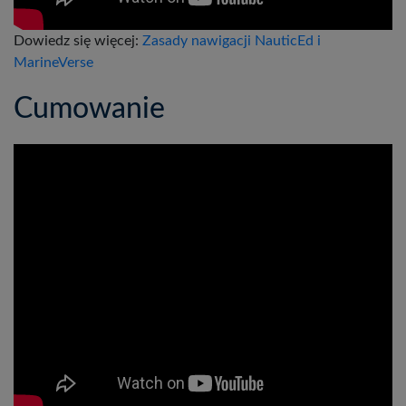
Dowiedz się więcej:
Zasady nawigacji NauticEd i
MarineVerse
Cumowanie