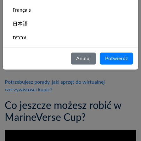
Pobierz MarineVerse Cup na Meta Quest i zacznij
Français
żeglować już dziś.
日本語
Dołącz do naszego darmowego serwera czatu, aby
zadawać pytania, poznawać doświadczonych żeglarzy
עברית
i nawiązywać kontakt z początkującymi.
Italiano
Wejdź na serwer czatu MarineVerse Discord
Anuluj
Potwierdź
Nederlands
Português
Potrzebujesz porady, jaki sprzęt do wirtualnej
rzeczywistości kupić?
Svenska
Co jeszcze możesz robić w
MarineVerse Cup?