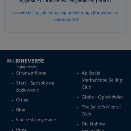
żeglarskie i społeczności żeglarskie w pobliżu.
Dowiedz się, jak kluby żeglarskie mogą korzystać ze
szkolenia VR
Żegluj częściej
Strona główna
Aplikacja
MarineVerse Sailing
Start - Sposoby na
Club
żeglowanie
Globe - Opłyń świat
O nas
The Sailor's Mental
Blog
Gym
Naucz się żeglować
Dla klubów
Prasa
żeglarskich