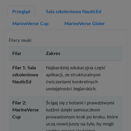
Przegląd
Sala szkoleniowa NauticEd
MarineVerse Cup
MarineVerse Globe
Filary nauki
Filar
Zakres
Filar 1: Sala
Najbardziej edukacyjna część
szkoleniowa
aplikacji, ze strukturalnymi
NauticEd
ćwiczeniami konkretnych
umiejętności żeglarskich.
Filar 2:
Ścigaj się z botami i prawdziwymi
MarineVerse
ludźmi dzięki samouczkom
Cup
prowadzonym krok po kroku, które
uczą nowicjuszy na tyle, by mogli
szybko zacząć się ścigać.