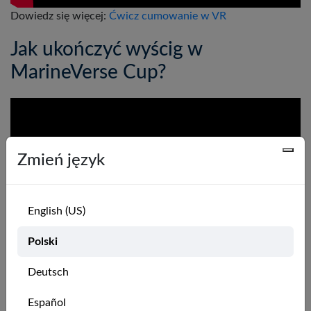
Dowiedz się więcej:
Ćwicz cumowanie w VR
Jak ukończyć wyścig w
MarineVerse Cup?
Zmień język
English (US)
Polski
Deutsch
Español