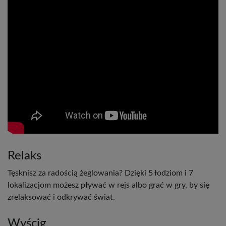
Relaks
Tęsknisz za radością żeglowania? Dzięki 5 łodziom i 7
lokalizacjom możesz pływać w rejs albo grać w gry, by się
zrelaksować i odkrywać świat.
Wyścig