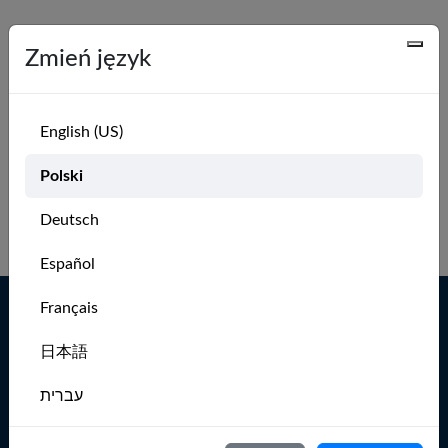
Zmień język
Zaloguj się, aby
zobaczyć swoje łodzie
English (US)
Zalogować
Polski
Deutsch
Wróć do strony głównej MarineVerse Globe
Español
Français
Żegluj częściej
日本語
Strona główna
Aplikacja
MarineVerse Sailing
Start - Sposoby na
עברית
Club
żeglowanie
Globe - Opłyń świat
Italiano
O nas