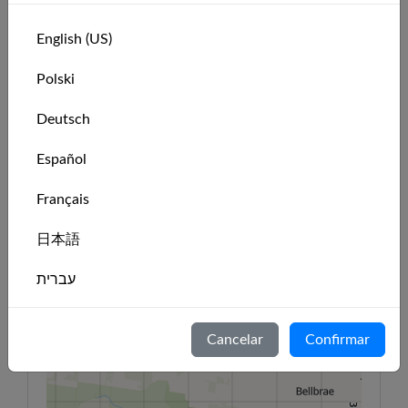
corridas com eles e se gabe disso quando se
encontrarem na vida real.
English (US)
Aprendam juntos
Pratiquem habilidades de vela, comparem
Polski
anotações e apoiem uns aos outros à medida que
evoluem de iniciante a velejador confiante.
Deutsch
Español
Ainda não há membros para exibir.
Français
Localização do clube
日本語
עברית
144°4'E
144°6'E
144°8'E
144°10'E
144°12'E
144°14'E
144°16'E
38°16'S
38°16'S
+
Italiano
Cancelar
Confirmar
−
Nederlands
Português