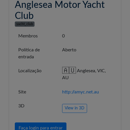
Anglesea Motor Yacht
Club
yacht_club
Membros
0
Política de
Aberto
entrada
🇦🇺
Localização
Anglesea, VIC,
AU
Site
http://amyc.net.au
3D
View in 3D
Faça login para entrar