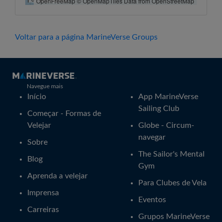
OpenFreeMap © OpenMapTiles Data from OpenStreetMap
144°4'E
144°6'E
144°8'E
144°10'E
144°12'E
144°14'E
144°16'E
38°36'S
38°36'S
Voltar para a página MarineVerse Groups
Navegue mais
Início
App MarineVerse
Sailing Club
Começar - Formas de
Velejar
Globe - Circum-
navegar
Sobre
The Sailor's Mental
Blog
Gym
Aprenda a velejar
Para Clubes de Vela
Imprensa
Eventos
Carreiras
Grupos MarineVerse