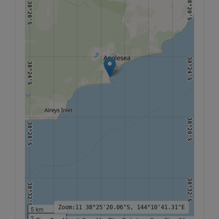
38°20'S
38°20'S
Svenska
38°24'S
38°24'S
38°28'S
38°28'S
38°32'S
38°32'S
Zoom:
11
38°25'20.06"S, 144°10'41.31"E
5 km
3 mi