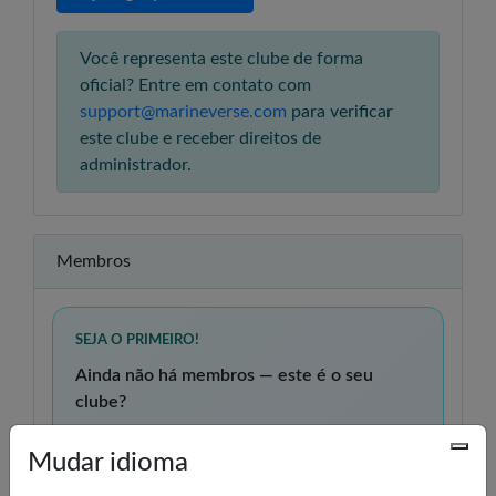
Você representa este clube de forma
oficial? Entre em contato com
support@marineverse.com
para verificar
este clube e receber direitos de
administrador.
Membros
SEJA O PRIMEIRO!
Ainda não há membros — este é o seu
clube?
Compitam juntos
Mudar idioma
Veja quem do seu clube veleja em VR, dispute