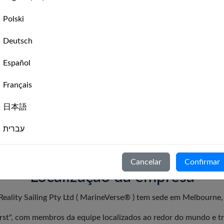
Vela no mundo real, travessias, clima
Polski
Ver FAQ
Deutsch
Español
Eventos
Français
Realizando vela em VR no seu evento
日本語
Ver FAQ
עברית
Italiano
Cancelar
Confirmar
Nederlands
Localização da empresa
Português
 Reality Sailing Pty Ltd ( MarineVerse® ) tem sede em Melbourne, 
Svenska
st", com membros da equipe localizados ao redor do mundo e tra