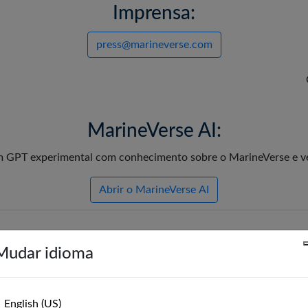
Imprensa:
press@marineverse.com
MarineVerse AI:
 GPT experimental com conhecimento sobre o MarineVerse e ve
Abrir o MarineVerse AI
de entrar em contato, confira nossa
Mudar idioma
MarineVerse Globe
English (US)