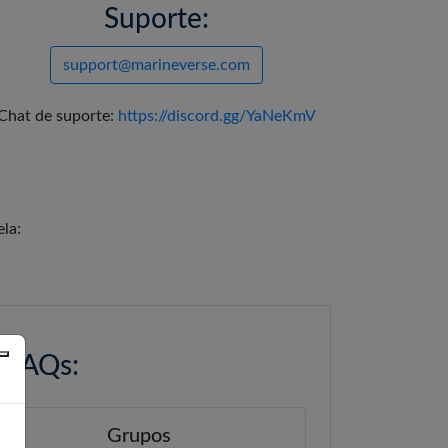
Suporte:
support@marineverse.com
Chat de suporte:
https://discord.gg/YaNeKmV
la:
s FAQs:
Grupos