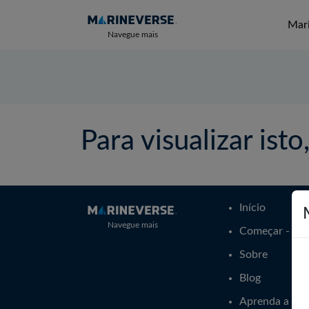
Mari
Navegue mais
Para visualizar isto
Início
Navegue mais
Começar - For
Sobre
Blog
Aprenda a vele