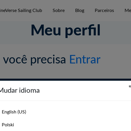
neVerse Sailing Club
Sobre
Blog
Parceiros
Me
Meu perfil
, você precisa
Entrar
App MarineVerse Sailing Club
Mudar idioma
mas de Velejar
Globe - Circum-navegar
The Sailor's Mental Gym
English (US)
Para Clubes de Vela
Polski
jar
Eventos