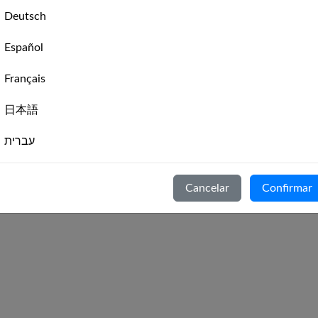
Deutsch
Grupos MarineVerse
Política de Privacidade
Español
Contato / Suporte
Français
日本語
viço
עברית
2026
. All Rights Reserved. MarineVerse™ is a trademark of Virtual Realit
Italiano
Cancelar
Confirmar
Nederlands
Português
Svenska