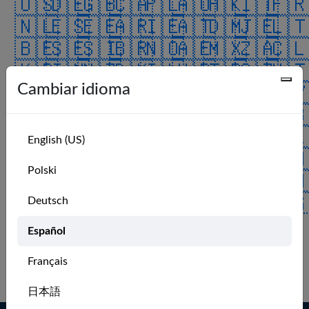
🇺🇸
🇩🇪
🇬🇧
🇨🇦
🇵🇱
🇦🇺
🇭🇰
🇮🇹
🇫
🇳🇱
🇪🇸
🇪🇪
🇦🇷
🇮🇪
🇦🇹
🇩🇲
🇯🇪
🇱
🇧🇪
🇸🇪
🇸🇮
🇧🇷
🇳🇴
🇦🇪
🇲🇽
🇿🇦
🇨
🇰🇷
🇮🇳
🇳🇿
🇩🇰
🇮🇱
🇭🇷
🇹🇷
🇨🇿
🇲
Cambiar idioma
🇰🇼
🇯🇵
🇨🇭
🇻🇮
🇫🇮
🇲🇰
🇲🇾
🇧🇦
🇨
🇺🇦
🇷🇴
🇨🇴
🇨🇳
🇷🇪
🇦🇸
🇷🇺
🇭🇺
🇧
🇵🇹
🇱🇺
🇿🇼
🇮🇸
🇬🇱
🇲🇺
🇦🇿
🇸🇦
🇦
English (US)
🇯🇴
🇬🇵
🇵🇷
🇮🇴
🇬🇮
🇧🇲
🇹🇹
🇻🇪
🇹
Polski
🇨🇺
🇵🇭
🇧🇶
🇳🇬
🇮🇶
🇨🇷
🇻🇬
🇨🇼
🇸
🇮🇲
🇹🇼
🇸🇰
🇺🇲
🇷🇸
🇧🇭
🇬🇬
🇸🇬
🇪
Deutsch
🇧🇬
🇬🇹
🇦🇩
🇦🇶
🇬🇷
ALL
Español
No recent members.
Français
Log in to see more.
日本語