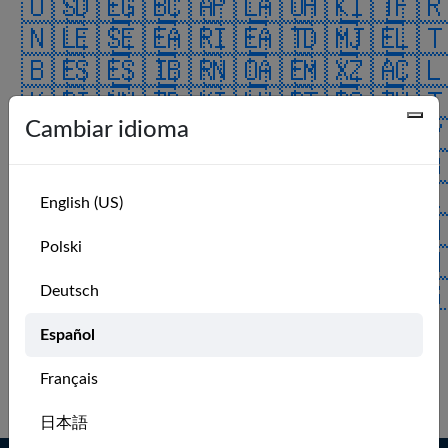
🇺🇸
🇩🇪
🇬🇧
🇨🇦
🇵🇱
🇦🇺
🇭🇰
🇮🇹
🇫
🇳🇱
🇪🇸
🇪🇪
🇦🇷
🇮🇪
🇦🇹
🇩🇲
🇯🇪
🇱
🇧🇪
🇸🇪
🇸🇮
🇧🇷
🇳🇴
🇦🇪
🇲🇽
🇿🇦
🇨
🇰🇷
🇮🇳
🇳🇿
🇩🇰
🇮🇱
🇭🇷
🇹🇷
🇨🇿
🇲
Cambiar idioma
🇰🇼
🇯🇵
🇨🇭
🇻🇮
🇫🇮
🇲🇰
🇲🇾
🇧🇦
🇨
🇺🇦
🇷🇴
🇨🇴
🇨🇳
🇷🇪
🇦🇸
🇷🇺
🇭🇺
🇧
🇵🇹
🇱🇺
🇿🇼
🇮🇸
🇬🇱
🇲🇺
🇦🇿
🇸🇦
🇦
English (US)
🇯🇴
🇬🇵
🇵🇷
🇮🇴
🇬🇮
🇧🇲
🇹🇹
🇻🇪
🇹
Polski
🇨🇺
🇵🇭
🇧🇶
🇳🇬
🇮🇶
🇨🇷
🇻🇬
🇨🇼
🇸
🇮🇲
🇹🇼
🇸🇰
🇺🇲
🇷🇸
🇧🇭
🇬🇬
🇸🇬
🇪
Deutsch
🇧🇬
🇬🇹
🇦🇩
🇦🇶
🇬🇷
ALL
Español
No recent members.
Français
Log in to see more.
日本語