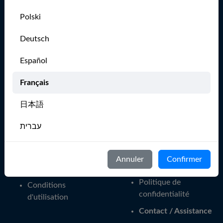
Naviguez plus
Polski
Accueil
Application
MarineVerse Sailing
Démarrer - Façons de
Deutsch
Club
naviguer
Español
Globe - Faire le tour
À propos
du monde
Français
Blog
The Sailor's Mental
Apprendre à naviguer
Gym
日本語
Presse
Pour les clubs de
עברית
voile
Carrières
Italiano
Événements
Membres
Annuler
Confirmer
Groupes MarineVerse
Communauté
Nederlands
Politique de
Conditions
Português
confidentialité
d'utilisation
Contact / Assistance
Svenska