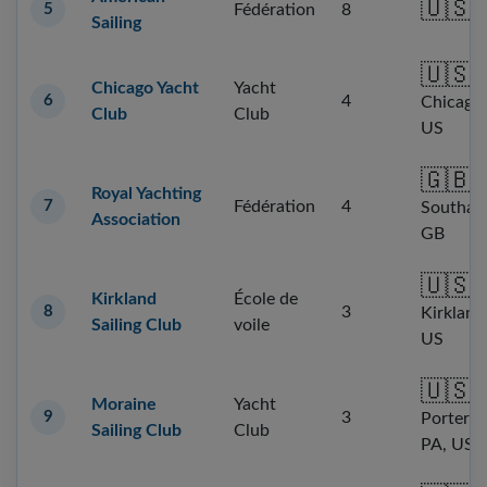
🇺🇸
5
Fédération
8
Sailing
🇺🇸
Chicago Yacht
Yacht
6
4
Chicago, 
Club
Club
US
🇬🇧
Royal Yachting
7
Fédération
4
Southam
Association
GB
🇺🇸
Kirkland
École de
8
3
Kirkland
Sailing Club
voile
US
🇺🇸
Moraine
Yacht
9
3
Portersvi
Sailing Club
Club
PA, US