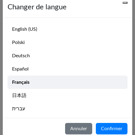
Changer de langue
🇦🇺
Cronulla
École de
20
1
Sailing Club
voile
AU
English (US)
🇦🇺
Elwood Sailing
Yacht
21
1
Elwood, 
Polski
Club
Club
AU
Deutsch
🇬🇧
Instow Pirates
22
Autre
1
Bideford
Español
Association
ENG, G
Français
🇩🇪
JOJO
École de
日本語
23
Wassersport
1
Munchen
voile
DE
Vérifié
עברית
🇳🇱
Italiano
kwv de kaag
École de
24
1
Leiden, 
Annuler
Confirmer
leiden
voile
NL