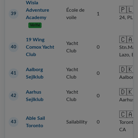
Wisla
🇵🇱
W
Adventure
École de
39
1
24, PL
Academy
voile
Vérifié
🇨🇦
19 Wing
Yacht
40
Comox Yacht
0
Stn.Mai
Club
Club
Lazo, BC
🇩🇰
Aalborg
Yacht
41
0
Sejlklub
Club
Aalborg
🇩🇰
Aarhus
Yacht
42
0
Sejlklub
Club
Aarhus,
🇨🇦
Able Sail
43
Sailability
0
Toronto
Toronto
CA