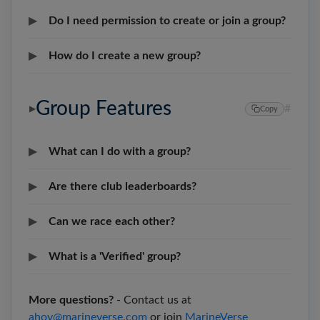
▶
Do I need permission to create or join a group?
▶
How do I create a new group?
Group Features
#
▶
Copy
▶
What can I do with a group?
▶
Are there club leaderboards?
▶
Can we race each other?
▶
What is a 'Verified' group?
More questions?
- Contact us at
ahoy@marineverse.com
or join
MarineVerse