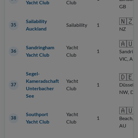
Yacht Club
Club
GB
🇳🇿
Sailability
A
35
Sailability
1
Auckland
NZ
🇦🇺
Sandringham
Yacht
36
1
Sandrin
Yacht Club
Club
VIC, AU
Segel-
🇩🇪
Kameradschaft
Yacht
Düsseldo
37
1
Unterbacher
Club
NW, DE
See
🇦🇺
M
Southport
Yacht
38
1
Beach, 
Yacht Club
Club
AU