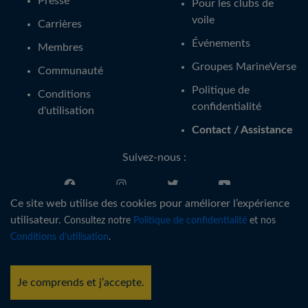
Presse
Pour les clubs de
voile
Carrières
Événements
Membres
Groupes MarineVerse
Communauté
Politique de
Conditions
confidentialité
d'utilisation
Contact / Assistance
Suivez-nous :
Ce site web utilise des cookies pour améliorer l’expérience
Français
utilisateur.
Consultez notre
Politique de confidentialité
et nos
Conditions d’utilisation
.
®
Copyright © MarineVerse
2016-
2026
. All Rights Reserved.
MarineVerse™ is a trademark of Virtual Reality Sailing Pty Ltd, ACN
Je comprends et j’accepte.
616 895 820.