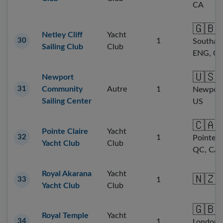
CA
🇬🇧
Netley Cliff
Yacht
30
1
Southam
Sailing Club
Club
ENG, G
🇺🇸
Newport
31
Community
Autre
1
Newport
Sailing Center
US
🇨🇦
Pointe Claire
Yacht
32
1
Pointe-C
Yacht Club
Club
QC, CA
Royal Akarana
Yacht
🇳🇿
33
1
Yacht Club
Club
🇬🇧
Royal Temple
Yacht
34
1
London,