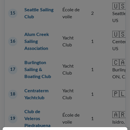
🇺🇸
Seattle Sailing
École de
15
2
Seattle,
Club
voile
US
🇺🇸
Alum Creek
L
Yacht
16
Sailing
1
Center,
Club
Association
US
🇨🇦
Burlington
Yacht
17
Sailing &
1
Burlingt
Club
Boating Club
ON, CA
Centraterm
Yacht
🇵🇱
P
18
1
Yachtclub
Club
Club de
🇦🇷
S
École de
19
Veleros
1
Isidro, B
voile
Piedrabuena