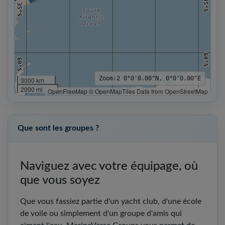
35°S
35°S
60°S
60°S
Zoom:
2
0°0'0.00"N, 0°0'0.00"E
3000 km
2000 mi
OpenFreeMap © OpenMapTiles Data from OpenStreetMap
60°W
30°W
0°
30°E
60°E
75°S
75°S
Que sont les groupes ?
Naviguez avec votre équipage, où
que vous soyez
Que vous fassiez partie d'un yacht club, d'une école
de voile ou simplement d'un groupe d'amis qui