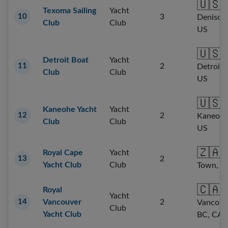
🇺🇸
Texoma Sailing
Yacht
10
3
Denison,
Club
Club
US
🇺🇸
Detroit Boat
Yacht
11
2
Detroit,
Club
Club
US
🇺🇸
Kaneohe Yacht
Yacht
12
2
Kaneohe,
Club
Club
US
🇿🇦
Royal Cape
Yacht
C
13
2
Yacht Club
Club
Town, Z
🇨🇦
Royal
Yacht
14
Vancouver
2
Vancouv
Club
Yacht Club
BC, CA