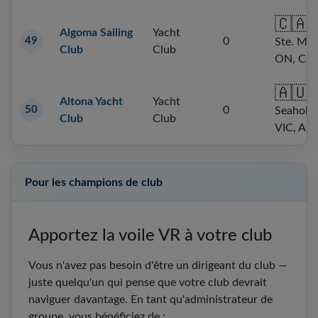
🇨🇦
S
Algoma Sailing
Yacht
49
0
Ste. Mar
Club
Club
ON, CA
🇦🇺
Altona Yacht
Yacht
50
0
Seaholm
Club
Club
VIC, AU
Pour les champions de club
Apportez la voile VR à votre club
Vous n'avez pas besoin d'être un dirigeant du club —
juste quelqu'un qui pense que votre club devrait
naviguer davantage. En tant qu'administrateur de
groupe, vous bénéficiez de :