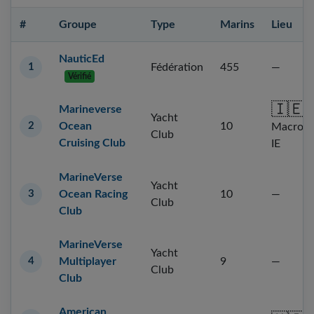
#
Groupe
Type
Marins
Lieu
NauticEd
1
Fédération
455
—
Vérifié
🇮🇪
Marineverse
Yacht
2
Ocean
10
Macroom
Club
Cruising Club
IE
MarineVerse
Yacht
3
Ocean Racing
10
—
Club
Club
MarineVerse
Yacht
4
Multiplayer
9
—
Club
Club
American