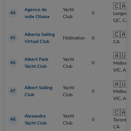
🇨🇦
Agence de
Yacht
44
0
Longueui
voile Ohana
Club
QC, CA
🇨🇦
Alberta Sailing
A
45
Fédération
0
Virtual Club
CA
🇦🇺
S
Albert Park
Yacht
46
0
Melbour
Yacht Club
Club
VIC, AU
🇦🇺
S
Albert Sailing
Yacht
47
0
Melbour
Club
Club
VIC, AU
🇨🇦
Alexandra
Yacht
48
0
Toronto
Yacht Club
Club
CA