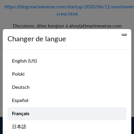
https://blog.marineverse.com/startup/2020/06/11/marinever
crew.html
Discutons, dites bonjour à ahoy(at)marineverse.com
Changer de langue
Opportunités actuelles :
Nous n'avons aucun poste ouvert pour le moment, mais si
la vision de MarineVerse vous enthousiasme, n'hésitez pas à
English (US)
nous contacter.
Polski
Opportunités passées :
Deutsch
Développeur Unity
( À
distance/Melbourne )
Español
Français
日本語
Naviguez plus