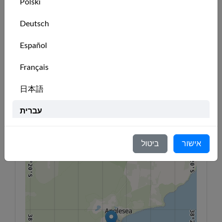
Polski
Deutsch
אין עדיין חברים להצגה.
Español
מיקום המועדון
Français
144°4'E
144°6'E
144°8'E
144°10'E
144°12'E
144°14'E
144°16'E
日本語
38°16'S
38°16'S
+
עברית
−
Italiano
אישור
ביטול
38°20'S
Nederlands
38°20'S
Português
Svenska
38°24'S