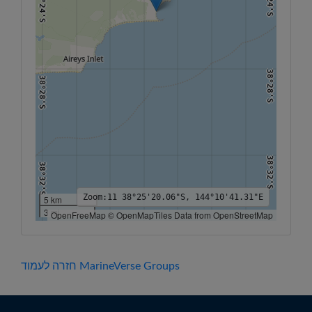
38°24'S
38°28'S
38°28'S
38°32'S
38°32'S
Zoom:
11
38°25'20.06"S, 144°10'41.31"E
5 km
3 mi
OpenFreeMap © OpenMapTiles Data from OpenStreetMap
144°4'E
144°6'E
144°8'E
144°10'E
144°12'E
144°14'E
144°16'E
38°36'S
38°36'S
חזרה לעמוד MarineVerse Groups