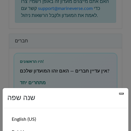
האם אתם מייצגים מועדון זה באופן רשמי? צרו
כדי
support@marineverse.com
קשר עם
לאמת את המועדון ולקבל הרשאות ניהול.
חברים
היו הראשונים!
אין עדיין חברים — האם זהו המועדון שלכם?
מתחרים יחד
ראו מי מהמועדון שלכם מפליג ב-VR, התחרו בהם,
והתרברבו בכך כשתיפגשו במציאות.
שנה שפה
לומדים יחד
תרגלו מיומנויות הפלגה, השוו רשמים, ותמכו זה בזה
ככל שתתקדמו ממתחילים למפליגים בטוחים
English (US)
בעצמם.