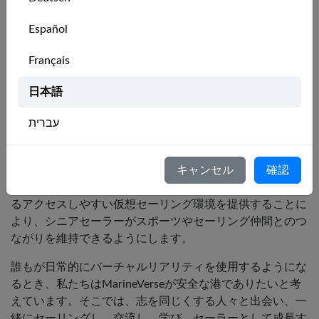
MarineVerseでは常にコンディションは良好です。バーチ
Español
ャルリアリティヘッドセットを装着して、リラックスした
セーリングをお楽しみください。
Français
私たちのビジョン
日本語
עברית
人々が実際のスポーツを試す動機となる、魅力的でインタ
ラクティブなセーリング体験を提供することで、毎日セー
Italiano
リングを推進します。
キャンセル
確認
Nederlands
豊富な社会的機会を提供し、リハビリテーションを促進す
るアクセスしやすい仮想セーリング環境を提供することに
Português
より、シニアセーラーがスポーツやセーリング仲間とのつ
ながりを維持できるようにします。
Svenska
誰もが日常的にバーチャルリアリティを使用するようにな
るとき、私たちはMarineVerseが安全な港でありたいと考
えています。そこでは、志を同じくする人々と出会い、一
緒にセーリングし、交流し、学び、セーラーとして成長す