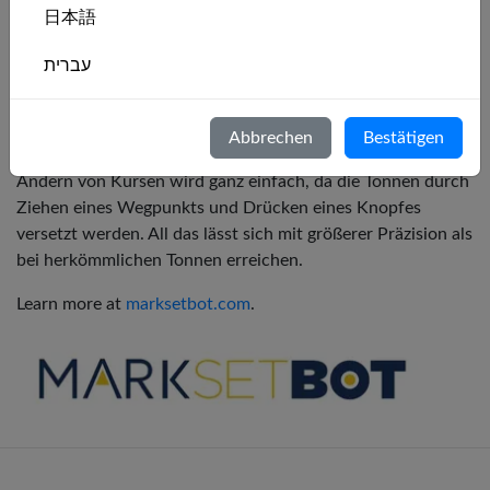
Innovatoren, setzt sich MarkSetBot mit allem, was sie tun,
日本語
dafür ein, den Segelsport zu fördern und die Qualität des
Regattamanagements zu verbessern.
עברית
MarkSetBots nutzen GPS-Technologie, um ihre Position zu
Italiano
halten und einen bestimmten Standort anzusteuern, der
Abbrechen
Bestätigen
über eine App oder Webseite vorgegeben werden kann. Das
Nederlands
Ändern von Kursen wird ganz einfach, da die Tonnen durch
Ziehen eines Wegpunkts und Drücken eines Knopfes
Português
versetzt werden. All das lässt sich mit größerer Präzision als
Svenska
bei herkömmlichen Tonnen erreichen.
Learn more at
marksetbot.com
.