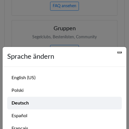
FAQ ansehen
Gruppen
Segelclubs, Bestenlisten, Community
FAQ ansehen
Sprache ändern
VR für Segelclubs
English (US)
Training, Clubprogramme, Partnerschaften
Polski
FAQ ansehen
Deutsch
Events
Español
VR-Segeln bei deinem Event durchführen
Français