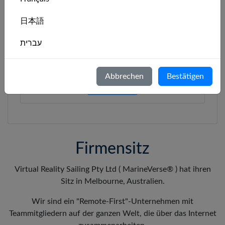
FAQ ansehen
日本語
עברית
Allgemeine FAQ
Italiano
Überblick über die MarineVerse-Produkte
Abbrechen
Bestätigen
Nederlands
FAQ ansehen
Português
Svenska
Firmensitz
Virtual Reality Sailing Pty Ltd ( MarineVerse® ) hat ihren
Sitz in Melbourne, Australien.
Wir sind ein "Remote-First"-Unternehmen mit
Teammitgliedern auf der ganzen Welt, die über das Internet