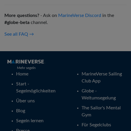
More questions?
- Ask on
MarineVerse Discord
in the
#globe-beta
channel.
See all FAQ →
Mehr segeln
Home
MarineVerse Sailing
Club App
Start -
Segelmöglichkeiten
Globe -
Weltumsegelung
Über uns
The Sailor's Mental
Blog
Gym
Segeln lernen
Für Segelclubs
Presse