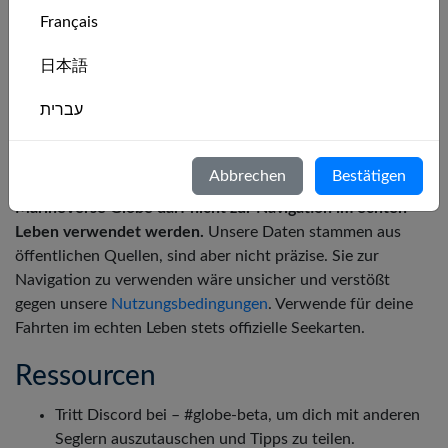
Daten.
Français
Die in MarineVerse Globe verwendeten
Seezeichendaten stammen aus
OpenStreetMap
-
日本語
Daten.
Die Wetterdaten basieren auf Daten bereitgestellt
עברית
von
Open-Meteo
unter der Lizenz CC BY 4.0.
Italiano
Haftungsausschluss
Abbrechen
Bestätigen
Nederlands
MarineVerse Globe darf nicht zur Navigation im echten
Leben verwendet werden.
Unsere Daten stammen aus
Português
öffentlichen Quellen, sind aber nicht präzise. Sie zur
Navigation zu verwenden wäre unsicher und verstößt
Svenska
gegen unsere
Nutzungsbedingungen
. Verwende für deine
Fahrten im echten Leben stets offizielle Seekarten.
Ressourcen
Tritt Discord bei – #globe-beta, um dich mit anderen
Seglern auszutauschen und Tipps zu teilen.