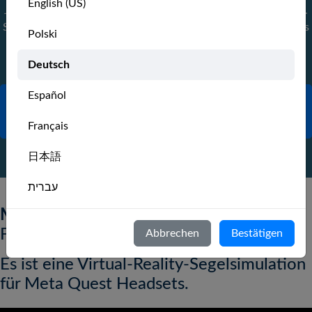
English (US)
Jeder kann die Group seines Clubs erstellen oder ihr beitreten.
Sieh es als deine Chance, der VR-Segel-Champion deines Clubs
Polski
zu werden.
Deutsch
Español
FINDE ODER ERSTELLE DIE GROUP
DEINES CLUBS
Français
日本語
עברית
MarineVerse Sailing Club
ist unser
Italiano
Flaggschiff-Produkt
Abbrechen
Bestätigen
Nederlands
Es ist eine Virtual-Reality-Segelsimulation
Português
für Meta Quest Headsets.
Svenska