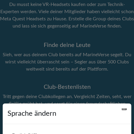
Du musst keine VR-Headsets kaufen oder zum Technik-
Experten werden. Viele deiner Mitglieder haben vielleicht schon
Meta Quest Headsets zu Hause. Erstelle die Group deines Clubs
und lass sie sich gegenseitig auf MarineVerse finden.
Finde deine Leute
Sieh, wer aus deinem Club bereits auf MarineVerse segelt. Du
wirst vielleicht überrascht sein – Segler aus über 500 Clubs
weltweit sind bereits auf der Plattform.
Club-Bestenlisten
Tritt gegen deine Clubkollegen an. Vergleicht Zeiten, seht, wer
fleißig geübt hat, und sorgt für einen freundschaftlichen
Wettbewerb.
Sprache ändern
Keine Genehmigung nötig