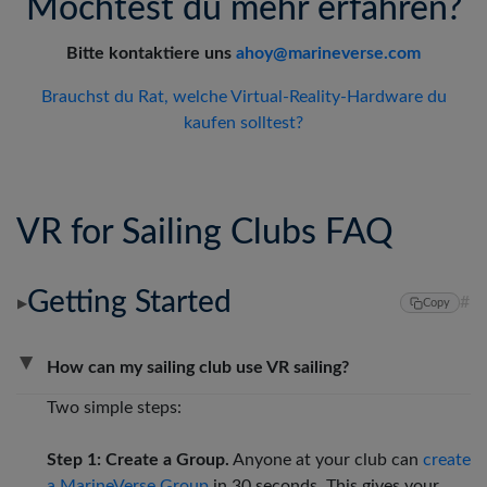
Möchtest du mehr erfahren?
Bitte kontaktiere uns
ahoy@marineverse.com
Brauchst du Rat, welche Virtual-Reality-Hardware du
kaufen solltest?
VR for Sailing Clubs FAQ
Getting Started
#
▶
Copy
▶
How can my sailing club use VR sailing?
Two simple steps:
Step 1: Create a Group.
Anyone at your club can
create
a MarineVerse Group
in 30 seconds. This gives your