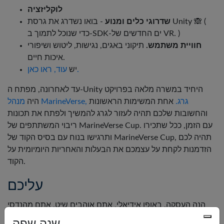
לוקליזציה
שדרוגי כלים ומנוע
- בואו נשדרג את גרסת Unity 🙈 (
כדי שנוכל לתמוך ב-SDK-ים החדשים של VR. )
חוויית משתמש.
תיקוני באגים, נגישות, ליטוש ושיפורי
איכות חיים.
עוד, ראו כאן.
יש
עד לאחרונה, מפתח ה-Unity היחיד במשרה מלאה בפרויקט
מנהל MarineVerse, גרג.
אחת המשימות הראשונות
היה
והחשובות שלכם תהיה לעזור לגרג להמשיך ולפתח את תכונות
ריבוי המשתתפים של MarineVerse Cup. עם הזמן, ככל שתכירו
ותרגישו בנוח עם בסיס הקוד של MarineVerse Cup, תהיה לכם
הזדמנות לקחת על עצמכם את הבעלות והאחריות היומיומית על
הקוד.
עליכם
הנה העסקה. באופן אידיאלי, אתם אוהבים שיט, אתם מהנדסי
תוכנה טובים
ויש לכם 7 שנות ניסיון
בפיתוח אפליקציות VR ב-