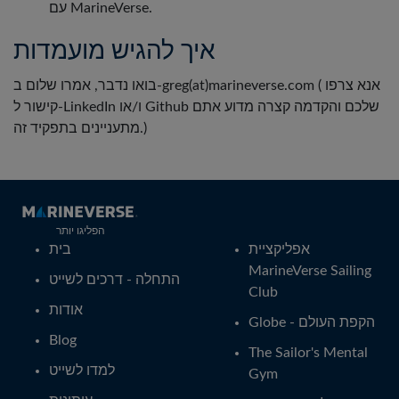
עם MarineVerse.
איך להגיש מועמדות
בואו נדבר, אמרו שלום ב-greg(at)marineverse.com ( אנא צרפו
קישור ל-LinkedIn ו/או Github שלכם והקדמה קצרה מדוע אתם
מתעניינים בתפקיד זה.)
הפליגו יותר
אפליקציית
בית
MarineVerse Sailing
התחלה - דרכים לשייט
Club
אודות
Globe - הקפת העולם
Blog
The Sailor's Mental
למדו לשייט
Gym