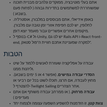
אתם בעלי מוטיבציה, ממוקדים ונלהבים מבניית תוכנה
Português
שמשוחררת למשתמשים בתדירות גבוהה ( לפחות פעם
בשבוע ).
Svenska
באופן אידיאלי, אתם מבוססים במלבורן, אוסטרליה.
לחלופין, יש לכם חפיפת אזורי זמן טובה עם מלבורן.
מיקומים אחרים אפשריים עבור מועמד יוצא דופן.
בנוסף ל-C# ול-Unity, יש לנו גם Rails API ו-React front-
end, למקרה שמעניינת אתכם חוויית ה"פול סטאק".
הטבות
עבודה על אפליקציה שעוזרת לאנשים ללמוד על שיט
וליהנות ממנו.
הסדרי עבודה גמישים.
(אפשר 4 או 5 ימים בשבוע).
מחוץ לעבודה, אם תרצו, תוכלו לשוט בכל יום רביעי או
להצטרף ל-Twilight Sailing אחר הצהריים.
עבודה מרחוק.
( או ממרחב עבודה משותף אם אתם
מעדיפים )
צוות קטן.
זו הזדמנות להשפיע השפעה עצומה ולצמוח יחד