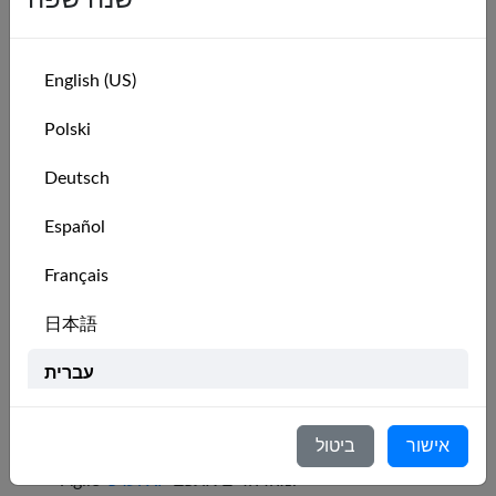
שנה שפה
Unity עבור Quest. בסדר, לאף אחד אין כל כך הרבה שנות
ניסיון עם Quest - זו טכנולוגיה מתפתחת! האם אתם מפתחים
טובים שאוהבים ללמוד דברים חדשים? זה עשוי להיות התפקיד
English (US)
בשבילכם!
Polski
אתם מתעניינים בשיט.
אתם לא חייבים להיות מומחים, אך לכל הפחות
Deutsch
דוגמה.
סיימתם קורס היכרות לשיט של סוף שבוע.
באופן אידיאלי, אתם מכירים את Unity היטב. לכל הפחות,
Español
ביצעתם כמה ניסויים ופרויקטים צדדיים.
מיומנות מוצקה ב-C# ( או שפה מונחית עצמים אחרת ).
Français
באופן אידיאלי, יש לכם ניסיון עם VR - או נכונות ללמוד
הרבה.
日本語
באופן אידיאלי, יש לכם ניסיון עם ריבוי משתתפים (
עברית
Photon ) - או נכונות ללמוד הרבה.
אתם מרגישים בנוח עם בקרת הגרסאות Git.
Italiano
אתם יכולים לבצע ריפקטורינג של קוד בבטחה.
אישור
ביטול
אתם נהנים לעבוד בצורה שיתופית ואיטרטיבית. מניפסט
Nederlands
מהדהדים אתכם.
וערכי XP
Agile