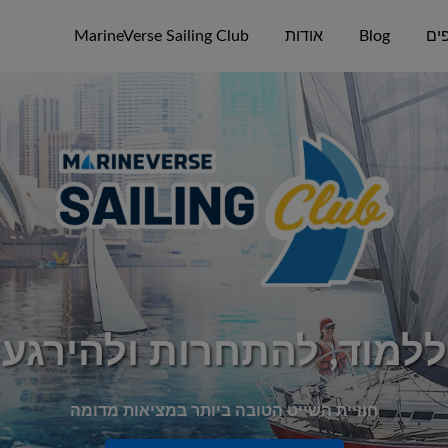
ים
Blog
אודות
MarineVerse Sailing Club
ללמוד, להתחרות ולהירגע
חוויית השייט הטובה ביותר במציאות מדומה