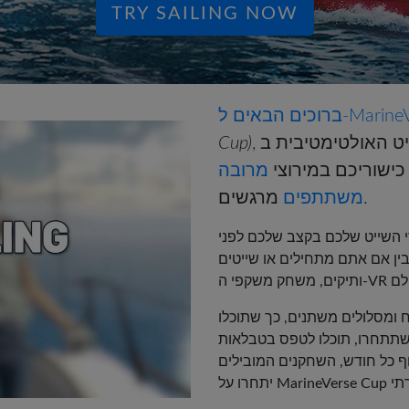
TRY SAILING NOW
MarineVerse S
, חוויית השייט האולטימטיבית ב-VR שבה תוכלו להירגע,
Cup)
כישוריכם במירוצי
מרובה
מרגשים.
משתתפים
רי השייט שלכם בקצב שלכם לפני
ן אם אתם מתחילים או שייטים
וח ומסלולים משתנים, כך שתוכלו
שתתחרו, תוכלו לטפס בטבלאות
ף כל חודש, השחקנים המובילים