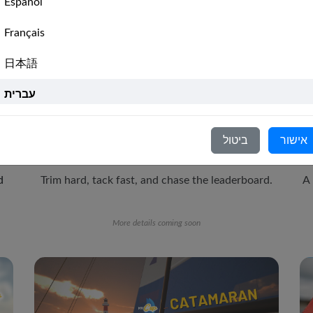
Español
Français
日本語
עברית
Italiano
אישור
ביטול
Racing Yacht
Nederlands
A 
Trim hard, tack fast, and chase the leaderboard.
d
Português
Svenska
More details coming soon