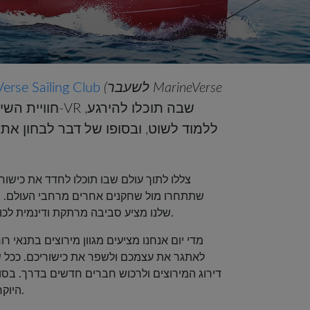
(לשעבר MarineVerse
ברוכים הבאים ל-ailing Club
ללמוד לשוט, ובסופו של דבר לבחון את 
צללו לתוך עולם שבו תוכלו לחדד את כישו
שתתחרו מול שחקנים אחרים מרחבי העולם. בי
ותיקים, משחק משקפי ה-VR שלנו מציע סביבה מרתקת ודינמית לכולם.
מדי יום אנחנו מציעים מגוון מירוצים בתנאי ר
לאתגר את עצמכם ולשפר את כישוריכם. ככל 
דירוג המירוצים ולרכוש חברים חדשים בדרך. בסו
יתחרו על MarineVerse Cup היוקרתי.