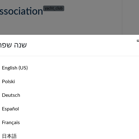
ssociation
yacht_club
פ
שנה שפה
🇸
Lewis Center, OH, US
English (US)
Polski
כדי לאמת
support@marineverse.com
האם אתם מייצ
Deutsch
Español
Français
日本語