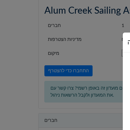
Alum Creek Sailing A
1
חברים
תוח
מדיניות הצטרפות
🇺
מיקום
התחברו כדי להצטרף
גים מועדון זה באופן רשמי? צרו קשר עם
את המועדון ולקבל הרשאות ניהול.
חברים