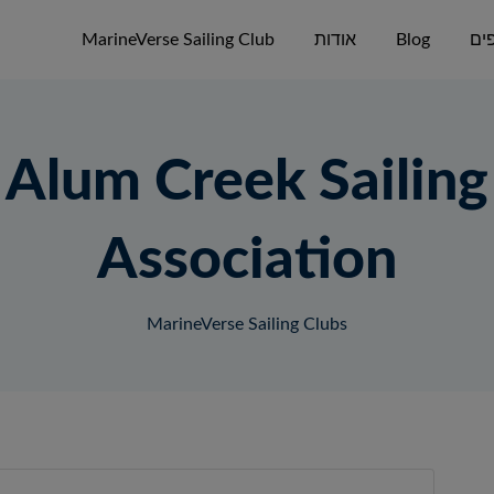
ים
Blog
אודות
MarineVerse Sailing Club
Alum Creek Sailing
Association
MarineVerse Sailing Clubs