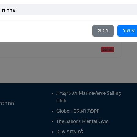
עברית
לומדים יחד
תרגלו מיומנויות הפלגה, השוו רשמים, ותמכו זה בזה
Italiano
ככל שתתקדמו ממתחילים למפליגים בטוחים בעצמם.
אישור
ביטול
Nederlands
admin
Português
Svenska
אפליקציית MarineVerse Sailing
Club
התחלה 
Globe - הקפת העולם
The Sailor's Mental Gym
למועדוני שייט