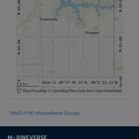
40°58'N
40°58'N
40°54'N
40°54'N
40°50'N
40°50'N
Zoom:
11
40°57'40.35"N, 80°5'53.52"W
5 km
3 mi
OpenFreeMap © OpenMapTiles Data from OpenStreetMap
80°12'W
80°10'W
80°8'W
80°6'W
80°4'W
80°2'W
80°W
חזרה לעמוד MarineVerse Groups