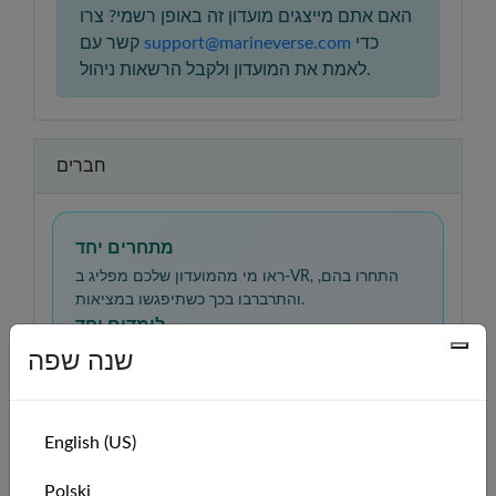
האם אתם מייצגים מועדון זה באופן רשמי? צרו
כדי
support@marineverse.com
קשר עם
לאמת את המועדון ולקבל הרשאות ניהול.
חברים
מתחרים יחד
ראו מי מהמועדון שלכם מפליג ב-VR, התחרו בהם,
והתרברבו בכך כשתיפגשו במציאות.
לומדים יחד
תרגלו מיומנויות הפלגה, השוו רשמים, ותמכו זה בזה
שנה שפה
ככל שתתקדמו ממתחילים למפליגים בטוחים
בעצמם.
English (US)
🇺🇸
Solo Flyer
admin
Polski