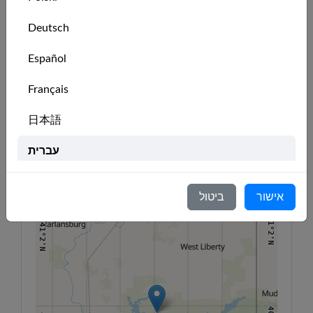
🇺🇸
Nabrisket
member
Deutsch
41°10'N
41°10'N
Español
מיקום המועדון
Français
80°12'W
80°10'W
80°8'W
80°6'W
80°4'W
80°2'W
80°W
日本語
+
41°6'N
41°6'N
−
עברית
Italiano
אישור
ביטול
Nederlands
41°2'N
41°2'N
Português
Svenska