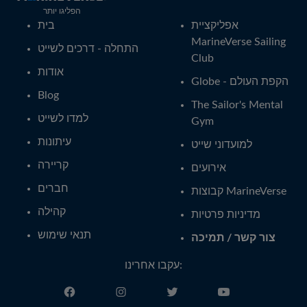
הפליגו יותר
אפליקציית
בית
MarineVerse Sailing
התחלה - דרכים לשייט
Club
אודות
Globe - הקפת העולם
Blog
The Sailor's Mental
למדו לשייט
Gym
עיתונות
למועדוני שייט
קריירה
אירועים
חברים
קבוצות MarineVerse
קהילה
מדיניות פרטיות
תנאי שימוש
צור קשר / תמיכה
עקבו אחרינו: