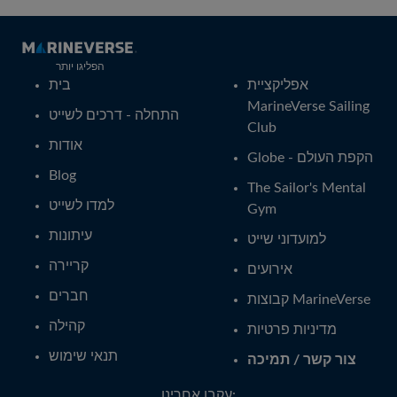
הפליגו יותר
אפליקציית
בית
MarineVerse Sailing
התחלה - דרכים לשייט
Club
אודות
Globe - הקפת העולם
Blog
The Sailor's Mental
למדו לשייט
Gym
עיתונות
למועדוני שייט
קריירה
אירועים
חברים
קבוצות MarineVerse
קהילה
מדיניות פרטיות
תנאי שימוש
צור קשר / תמיכה
עקבו אחרינו: