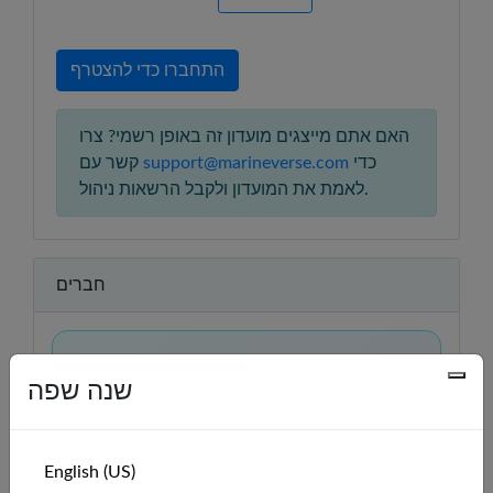
התחברו כדי להצטרף
האם אתם מייצגים מועדון זה באופן רשמי? צרו
כדי
support@marineverse.com
קשר עם
לאמת את המועדון ולקבל הרשאות ניהול.
חברים
מתחרים יחד
שנה שפה
ראו מי מהמועדון שלכם מפליג ב-VR, התחרו בהם,
והתרברבו בכך כשתיפגשו במציאות.
לומדים יחד
English (US)
תרגלו מיומנויות הפלגה, השוו רשמים, ותמכו זה בזה