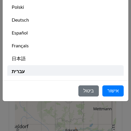
ככל שתתקדמו ממתחילים למפליגים בטוחים
בעצמם.
Polski
Deutsch
🇩🇪
Prostetnik Vogon Jeltz
admin
Español
51°22'N
51°22'N
Français
מיקום המועדון
日本語
6°48'E
6°50'E
6°52'E
6°54'E
6°56'E
6°58'E
7°E
+
עברית
−
51°18'N
51°18'N
Italiano
אישור
ביטול
Nederlands
Português
Svenska