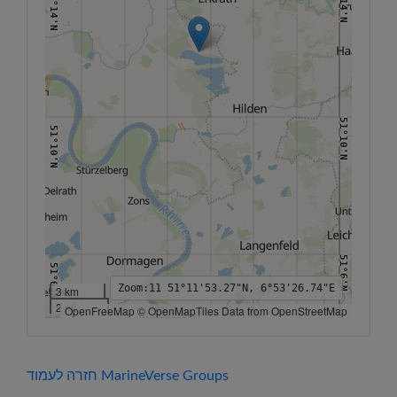
51°14'N
51°14'N
51°10'N
51°10'N
51°6'N
51°6'N
Zoom:
11
51°11'53.27"N, 6°53'26.74"E
3 km
2 mi
OpenFreeMap © OpenMapTiles Data from OpenStreetMap
6°48'E
6°50'E
6°52'E
6°54'E
6°56'E
6°58'E
7°E
חזרה לעמוד MarineVerse Groups