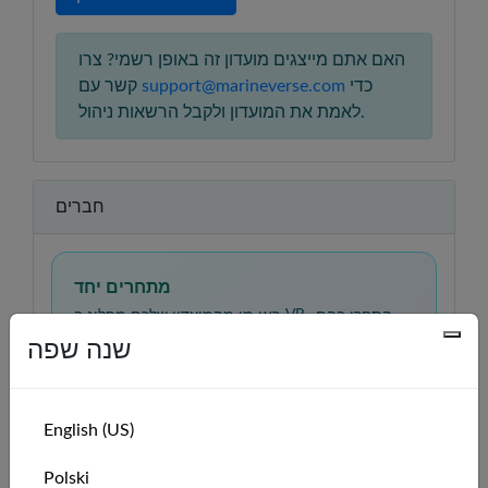
האם אתם מייצגים מועדון זה באופן רשמי? צרו
כדי
support@marineverse.com
קשר עם
לאמת את המועדון ולקבל הרשאות ניהול.
חברים
מתחרים יחד
ראו מי מהמועדון שלכם מפליג ב-VR, התחרו בהם,
והתרברבו בכך כשתיפגשו במציאות.
שנה שפה
לומדים יחד
תרגלו מיומנויות הפלגה, השוו רשמים, ותמכו זה בזה
ככל שתתקדמו ממתחילים למפליגים בטוחים
English (US)
בעצמם.
Polski