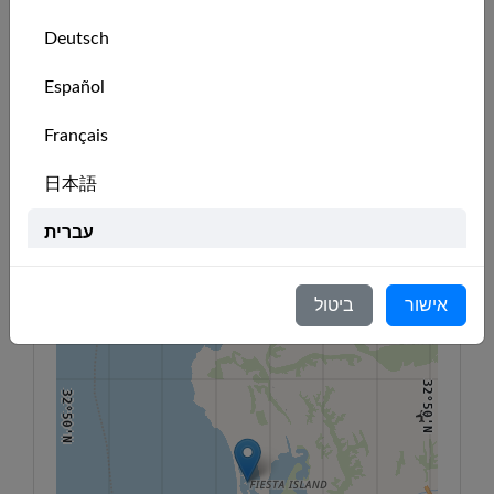
🇺🇸
Notorious
admin
Deutsch
Español
מיקום המועדון
32°58'N
Français
32°58'N
117°20'W
117°18'W
117°16'W
117°14'W
117°12'W
117°10'W
117°8'W
日本語
+
−
עברית
32°54'N
32°54'N
Italiano
אישור
ביטול
Nederlands
Português
32°50'N
32°50'N
Svenska