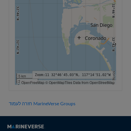
32°46'N
32°46'N
32°42'N
32°42'N
32°38'N
Zoom:
11
32°46'45.03"N, 117°14'51.02"W
32°38'N
5 km
3 mi
OpenFreeMap © OpenMapTiles Data from OpenStreetMap
117°20'W
117°18'W
117°16'W
117°14'W
117°12'W
117°10'W
117°8'W
חזרה לעמוד MarineVerse Groups