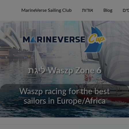
ים
Blog
אודות
MarineVerse Sailing Club
ליגת Waszp Zone 6
Waszp racing for the best
sailors in Europe/Africa