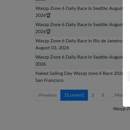
Waszp Zone 6 Daily Race in Seattle: August 05
2026
🏆
Waszp Zone 6 Daily Race in Seattle: August 04
2026
🏆
Waszp Zone 6 Daily Race in Rio de Janeiro:
August 03, 2026
Waszp Zone 6 Daily Race in Seattle: August 02
2026
Naked Sailing Day Waszp zone 6 Race 2026 in
San Francisco
‹
Previous
1
(current)
2
3
…
More
Waszp Z