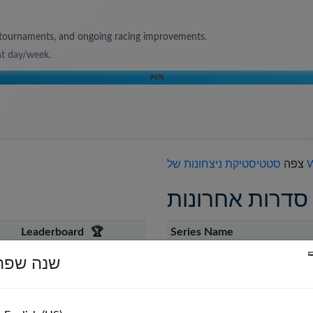
s, tournaments, and ongoing racing improvements.
nt day/week
.
96
%
Wasz
צפה
סדרות אחרונות
Leaderboard
🏆
Series Name
,
Leaderboard
⌛
Waszp Zone 6 Weekly Race S
שנה שפה
Waszp Zone 6 Monthly Race 
,
Leaderboard
⌛
Waszp Zone 6 Weekly Race S