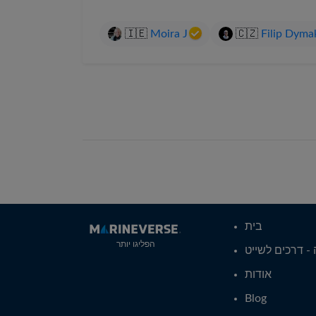
🇮🇪
Moira J
🇨🇿
Filip Dyma
בית
הפליגו יותר
- דרכים לשייט
אודות
Blog