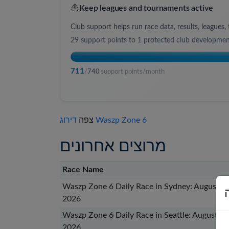
⛵
Keep leagues and tournaments active
Club support helps run race data, results, league
29
support points to
1 protected club developme
711
/
740
support points/month
דירוג Waszp Zone 6
צפה
מרוצים אחרונים
Race Name
Waszp Zone 6 Daily Race in Sydney: August 07
2026
Waszp Zone 6 Daily Race in Seattle: August 06
2026