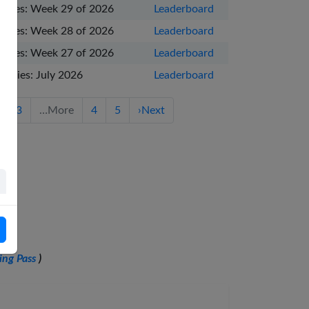
eries: Week 29 of 2026
Leaderboard
eries: Week 28 of 2026
Leaderboard
eries: Week 27 of 2026
Leaderboard
eries: July 2026
Leaderboard
3
…
More
4
5
›
Next
ling Pass
)