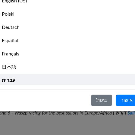
English (US)
Waszp Zone 6 Weekly Race S
🇮🇹
,
Leaderboard
📊
Waszp Zone 6 Weekly Race S
Polski
Waszp Zone 6 Weekly Race S
🇮🇹
,
Leaderboard
📊
Deutsch
Waszp Zone 6 Monthly Race S
Español
Leaderboard
⌛
‹
Previous
1
(current)
2
Français
,
Leaderboard
⌛
日本語
Leaderboard
⌛
עברית
Italiano
8
9
›
Next
אישור
ביטול
Nederlands
Sai
( דורש
Waszp racing for the best sailors in Europe/Africa
-
one 6
Português
Svenska