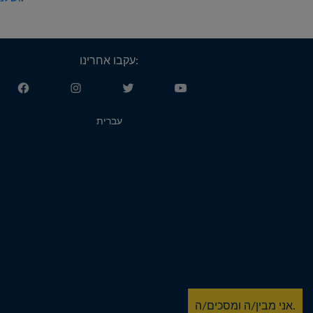
עקבו אחרינו:
עברית
אני מבין/ה ומסכים/ה.
y Sailing Pty Ltd, ACN 616 895 820.