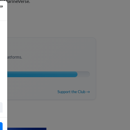
שחקו בטלפון או בטאבלט Android או ב-iPhone או ב-iPad עם אפליקציית המובייל של MarineVerse.
s platforms.
Support the Club →