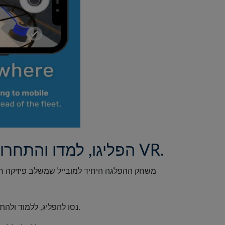
הפליגו, למדו והתחרו במובייל—שליטה במגע + משחק חוצה פלטפורמות חלק עם VR.
נסו להפליג, ללמוד ולהתחרות במקומות הפלגה איקוניים. שלטו במגוון סירות מפרש בעזרת שליטה אינטואיטיבית במגע.