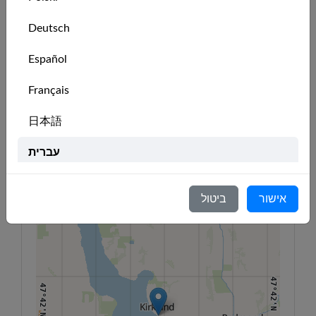
🇺🇸
Maui
member
Deutsch
Español
מיקום המועדון
47°50'N
47°50'N
Français
122°18'W
122°16'W
122°14'W
122°12'W
122°10'W
122°8'W
122°6'W
日本語
+
−
עברית
47°46'N
Italiano
47°46'N
אישור
ביטול
Nederlands
Português
Svenska
47°42'N
47°42'N