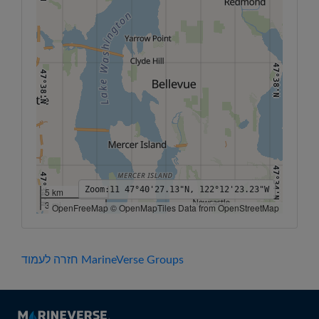
47°38'N
47°38'N
47°34'N
47°34'N
Zoom:
11
47°40'27.13"N, 122°12'23.23"W
5 km
3 mi
OpenFreeMap © OpenMapTiles Data from OpenStreetMap
122°18'W
122°16'W
122°14'W
122°12'W
122°10'W
122°8'W
122°6'W
חזרה לעמוד MarineVerse Groups