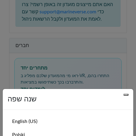
האם אתם מייצגים מועדון זה באופן רשמי? צרו
כדי
support@marineverse.com
קשר עם
לאמת את המועדון ולקבל הרשאות ניהול.
חברים
מתחרים יחד
ראו מי מהמועדון שלכם מפליג ב-VR, התחרו בהם,
והתרברבו בכך כשתיפגשו במציאות.
לומדים יחד
תרגלו מיומנויות הפלגה, השוו רשמים, ותמכו זה בזה
שנה שפה
ככל שתתקדמו ממתחילים למפליגים בטוחים
בעצמם.
English (US)
🇺🇸
EndlessHorizon
member
Polski