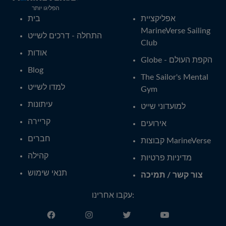
הפליגו יותר
אפליקציית
בית
MarineVerse Sailing
התחלה - דרכים לשייט
Club
אודות
Globe - הקפת העולם
Blog
The Sailor's Mental
למדו לשייט
Gym
עיתונות
למועדוני שייט
קריירה
אירועים
חברים
קבוצות MarineVerse
קהילה
מדיניות פרטיות
תנאי שימוש
צור קשר / תמיכה
עקבו אחרינו: