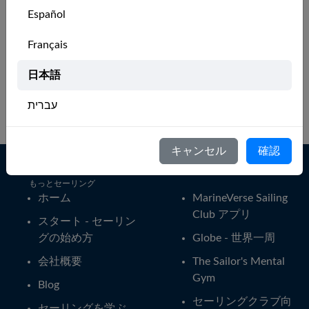
Español
🇵🇭
Mark
Sailing as a passenger is
4
Français
fun and relaxing. I want
months
to learn how to actually
ago
日本語
sail a boat. Learning by
VR is convenient.
עברית
Italiano
キャンセル
確認
Nederlands
もっとセーリング
Português
ホーム
MarineVerse Sailing
Club アプリ
スタート - セーリン
Svenska
グの始め方
Globe - 世界一周
会社概要
The Sailor's Mental
Gym
Blog
セーリングクラブ向
セーリングを学ぶ