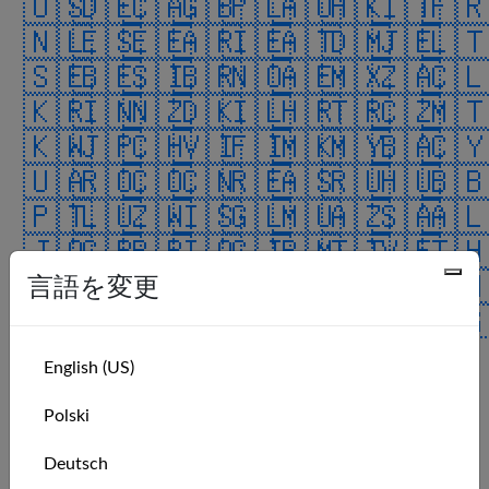
🇺🇸
🇩🇪
🇨🇦
🇬🇧
🇵🇱
🇦🇺
🇭🇰
🇮🇹
🇫
🇳🇱
🇪🇸
🇪🇪
🇦🇷
🇮🇪
🇦🇹
🇩🇲
🇯🇪
🇱
🇸🇪
🇧🇪
🇸🇮
🇧🇷
🇳🇴
🇦🇪
🇲🇽
🇿🇦
🇨
🇰🇷
🇮🇳
🇳🇿
🇩🇰
🇮🇱
🇭🇷
🇹🇷
🇨🇿
🇲
🇰🇼
🇯🇵
🇨🇭
🇻🇮
🇫🇮
🇲🇰
🇲🇾
🇧🇦
🇨
🇺🇦
🇷🇴
🇨🇴
🇨🇳
🇷🇪
🇦🇸
🇷🇺
🇭🇺
🇧
🇵🇹
🇱🇺
🇿🇼
🇮🇸
🇬🇱
🇲🇺
🇦🇿
🇸🇦
🇦
🇯🇴
🇬🇵
🇵🇷
🇮🇴
🇬🇮
🇧🇲
🇹🇹
🇻🇪
🇹
🇨🇺
🇵🇭
🇧🇶
🇳🇬
🇮🇶
🇨🇷
🇻🇬
🇨🇼
🇸
言語を変更
🇮🇲
🇹🇼
🇸🇰
🇺🇲
🇷🇸
🇧🇭
🇬🇬
🇸🇬
🇪
🇧🇬
🇬🇹
🇦🇩
🇦🇶
🇬🇷
ALL
English (US)
Club Members
Polski
Deutsch
Name
Why MarineVerse?
Joined