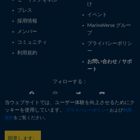
け
プレス
イベント
採用情報
MarineVerse グルー
メンバー
プ
コミュニティ
プライバシーポリシ
ー
利用規約
お問い合わせ / サポ
ート
フォローする：
当ウェブサイトでは、ユーザー体験を向上させるためにク
日本語
ッキーを使用しています。
プライバシーポリシー
および
利用
規約
をご覧ください。
®
Copyright © MarineVerse
2016-
2026
. All Rights Reserved.
MarineVerse™ is a trademark of Virtual Reality Sailing Pty Ltd, ACN
同意します。
616 895 820.