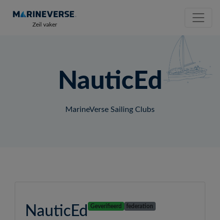
Zeil vaker
NauticEd
MarineVerse Sailing Clubs
NauticEd
Geverifieerd
federation