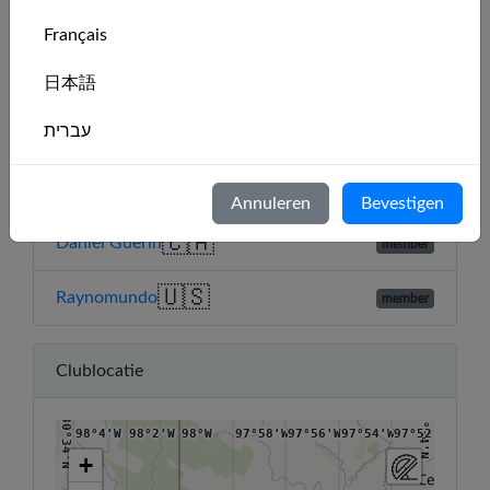
🇺🇸
Jim
member
Français
🇺🇸
Jerry
member
日本語
🇲🇽
עברית
Julio
member
Italiano
🇺🇸
Blaine
member
Annuleren
Bevestigen
Nederlands
🇨🇦
Daniel Guerin
member
Português
🇺🇸
Raynomundo
member
Svenska
Clublocatie
30°34'N
30°34'N
98°4'W
98°2'W
98°W
97°58'W
97°56'W
97°54'W
97°52'W
+