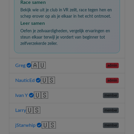
Race samen
Bekijk wie uit je club in VR zeilt, race tegen hen en
schep erover op als je elkaar in het echt ontmoet.
Leer samen
Oefen je zeilvaardigheden, vergelijk ervaringen en
steun elkaar terwijl je vordert van beginner tot
zelfverzekerde zeiler.
🇦🇺
Greg
admin
🇺🇸
NauticEd
admin
🇺🇸
Ivan Y
member
🇺🇸
Larry
member
🇺🇸
jStarwhip
member