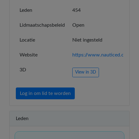
Leden
454
Lidmaatschapsbeleid
Open
Locatie
Niet ingesteld
Website
https://www.nauticed.org/
3D
View in 3D
Log in om lid te worden
Leden