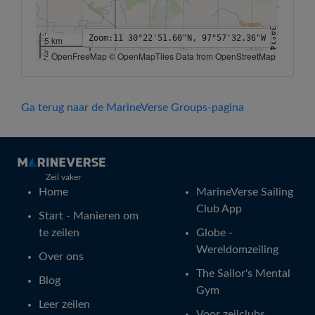
30°14'N
30°14'N
Zoom:
11
30°22'51.60"N, 97°57'32.36"W
5 km
3 mi
OpenFreeMap © OpenMapTiles Data from OpenStreetMap
98°4'W
98°2'W
98°W
97°58'W
97°56'W
97°54'W
97°52'W
Ga terug naar de MarineVerse Groups-pagina
Zeil vaker
Home
MarineVerse Sailing
Club App
Start - Manieren om
te zeilen
Globe -
Wereldomzeiling
Over ons
The Sailor's Mental
Blog
Gym
Leer zeilen
Voor zeilclubs