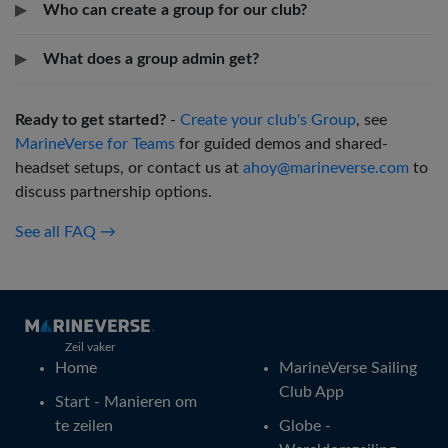
▶
Who can create a group for our club?
▶
What does a group admin get?
Ready to get started?
-
Create your club's Group
, see
MarineVerse for Teams
for guided demos and shared-
headset setups, or contact us at
ahoy@marineverse.com
to
discuss partnership options.
See all FAQ →
Zeil vaker
Home
MarineVerse Sailing
Club App
Start - Manieren om
te zeilen
Globe -