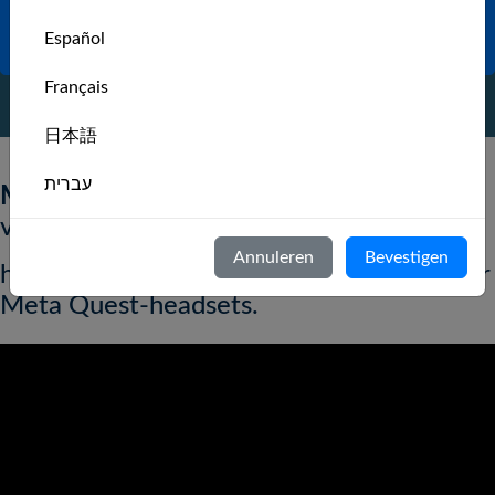
VIND OF MAAK DE GROUP VAN JE
Español
CLUB
Français
日本語
עברית
MarineVerse Sailing Club
is ons
vlaggenschipproduct
Italiano
Annuleren
Bevestigen
het is een virtual-reality-zeilsimulatie voor
Nederlands
Meta Quest-headsets.
Português
Svenska