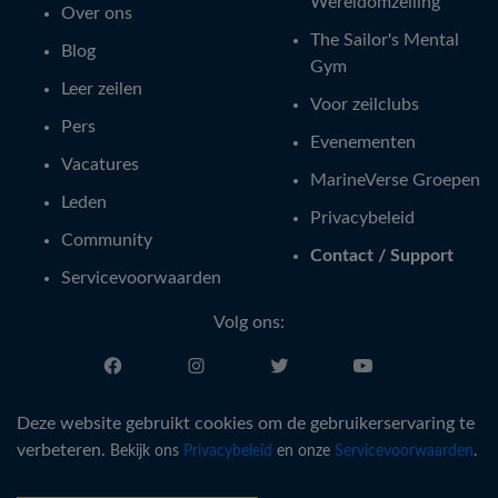
Wereldomzeiling
Over ons
The Sailor's Mental
Blog
Gym
Leer zeilen
Voor zeilclubs
Pers
Evenementen
Vacatures
MarineVerse Groepen
Leden
Privacybeleid
Community
Contact / Support
Servicevoorwaarden
Volg ons:
Nederlands
Deze website gebruikt cookies om de gebruikerservaring te
verbeteren.
Bekijk ons
Privacybeleid
en onze
Servicevoorwaarden
.
®
Copyright © MarineVerse
2016-
2026
. All Rights Reserved.