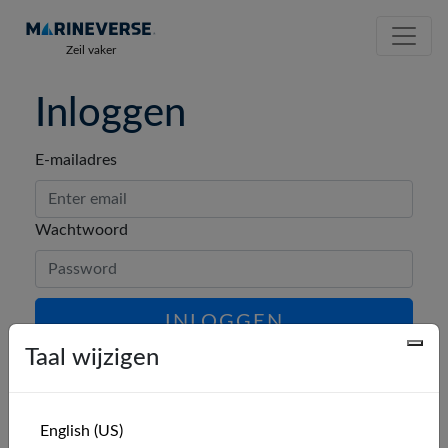
Zeil vaker
Inloggen
E-mailadres
Wachtwoord
INLOGGEN
Taal wijzigen
Wachtwoord vergeten?
English (US)