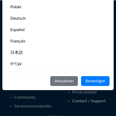
Polski
Zeil vaker
Deutsch
Home
MarineVerse Sailing
Club App
Start - Manieren om
Español
te zeilen
Globe -
Français
Wereldomzeiling
Over ons
The Sailor's Mental
日本語
Blog
Gym
Leer zeilen
עברית
Voor zeilclubs
Pers
Evenementen
Italiano
Vacatures
Annuleren
Bevestigen
MarineVerse Groepen
Nederlands
Leden
Privacybeleid
Community
Português
Contact / Support
Servicevoorwaarden
Svenska