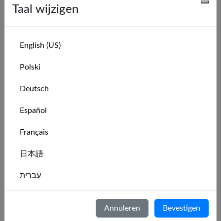
Taal wijzigen
Leer de kunst van het zeilen
English (US)
(voor aspirant-schippers)
Polski
Deutsch
Race en klim op de ranglijsten
(voor competitieve zeilers)
Español
Français
Zeilen wanneer het in het echt niet kan
日本語
(echte zeiler)
עברית
Geniet van meeslepende, schilderachtige
Italiano
omgevingen. De fijne sfeer van het zeilen zonder
Annuleren
Bevestigen
complexiteit en gedoe.
Nederlands