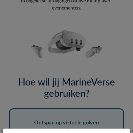
in dagelijkse uitdagingen of live multiplayer-
evenementen.
Hoe wil jij MarineVerse
gebruiken?
Ontspan op virtuele golven
(voor iedereen)