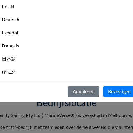
MarineVerse Globe
Polski
Zeilen in de echte wereld, passages, weer
Deutsch
Bekijk FAQ
Español
Evenementen
Français
VR-zeilen organiseren op jouw evenement
日本語
Bekijk FAQ
עברית
Italiano
Annuleren
Bevestigen
Nederlands
Bedrijfslocatie
Português
eality Sailing Pty Ltd ( MarineVerse® ) is gevestigd in Melbourne, 
Svenska
te first"-bedrijf, met teamleden over de hele wereld die via int