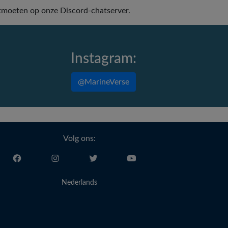
tmoeten op onze Discord-chatserver.
Instagram:
@MarineVerse
Volg ons:
Nederlands