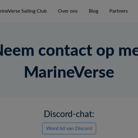
ineVerse Sailing Club
Over ons
Blog
Partners
eem contact op m
MarineVerse
Discord-chat:
Word lid van Discord