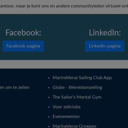
ntoor, maar je kunt ons en andere communityleden virtueel on
Facebook:
LinkedIn:
Facebook-pagina
LinkedIn-pagina
MarineVerse Sailing Club App
en om te zeilen
Globe - Wereldomzeiling
The Sailor's Mental Gym
Voor zeilclubs
Evenementen
MarineVerse Groepen