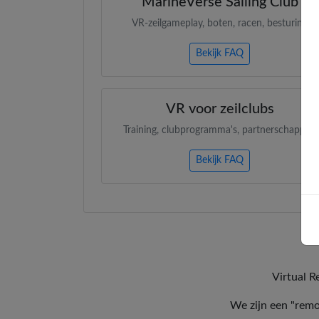
MarineVerse Sailing Club
VR-zeilgameplay, boten, racen, besturing
Bekijk FAQ
VR voor zeilclubs
Training, clubprogramma's, partnerschappen
Bekijk FAQ
Virtual R
We zijn een "remo