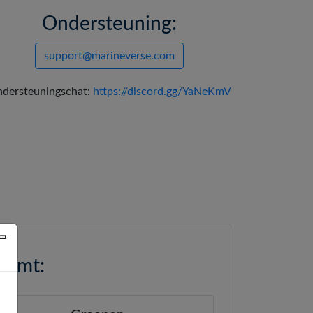
Ondersteuning:
support@marineverse.com
dersteuningschat:
https://discord.gg/YaNeKmV
eemt: