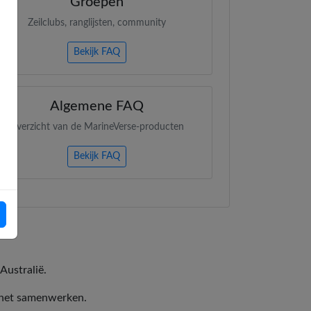
Groepen
Zeilclubs, ranglijsten, community
Bekijk FAQ
Algemene FAQ
Overzicht van de MarineVerse-producten
Bekijk FAQ
Australië.
ernet samenwerken.