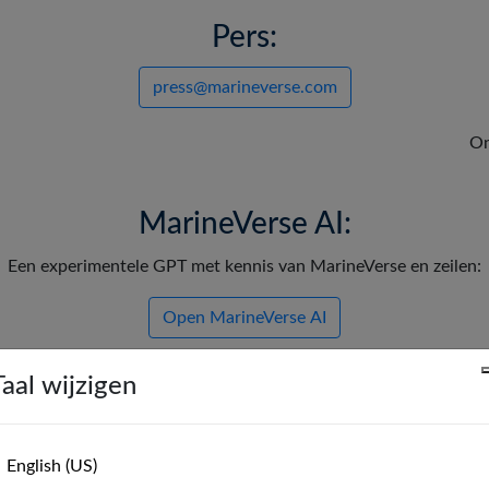
Pers:
press@marineverse.com
On
MarineVerse AI:
Een experimentele GPT met kennis van MarineVerse en zeilen:
Open MarineVerse AI
Taal wijzigen
k onze FAQ's voordat je contact opn
English (US)