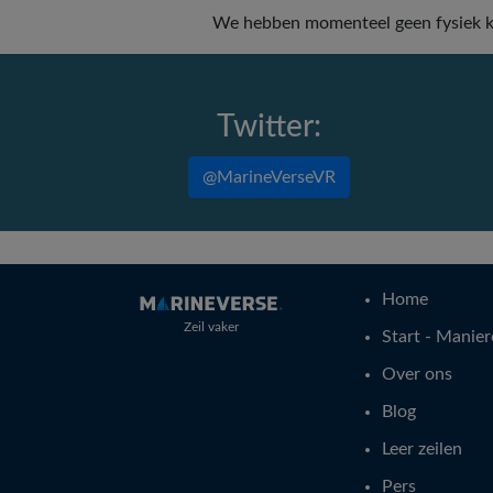
We hebben momenteel geen fysiek ka
Twitter:
@MarineVerseVR
Home
Zeil vaker
Start - Manier
Over ons
Blog
Leer zeilen
Pers