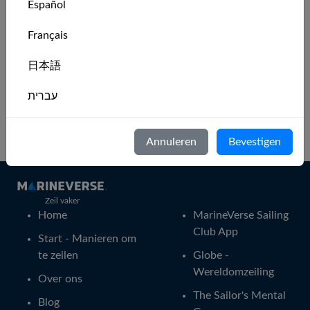
Español
Sydney to
Port of
Port of Hobart
571.6
Français
Hobart
Sydney
日本語
עברית
Italiano
Ga terug naar de
MarineVerse Globe-homepagina
.
Annuleren
Bevestigen
Nederlands
Português
Zeil vaker
Home
MarineVerse Sailing
Svenska
Club App
Start - Manieren om
te zeilen
Globe -
Wereldomzeiling
Over ons
The Sailor's Mental
Blog