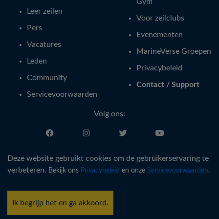
Gym
Leer zeilen
Voor zeilclubs
Pers
Evenementen
Vacatures
MarineVerse Groepen
Leden
Privacybeleid
Community
Contact / Support
Servicevoorwaarden
Volg ons:
Nederlands
Deze website gebruikt cookies om de gebruikerservaring te
verbeteren.
Bekijk ons
Privacybeleid
en onze
Servicevoorwaarden
.
®
Copyright © MarineVerse
2016-
2026
. All Rights Reserved.
MarineVerse™ is a trademark of Virtual Reality Sailing Pty Ltd, ACN
Ik begrijp het en ga akkoord.
616 895 820.