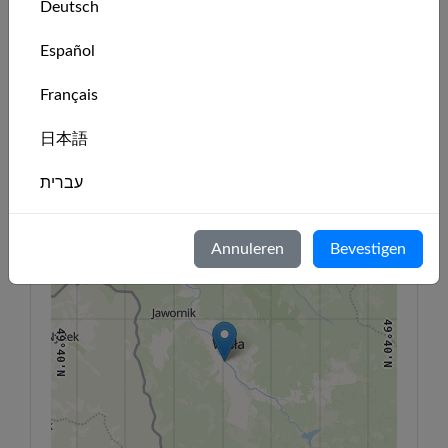
Deutsch
Clublocatie
49°48'N
49°48'N
Español
18°46'E
18°48'E
18°50'E
18°52'E
18°54'E
18°56'E
18°58'E
Français
+
−
日本語
49°44'N
עברית
49°44'N
Italiano
Annuleren
Bevestigen
Nederlands
Português
49°40'N
49°40'N
Svenska