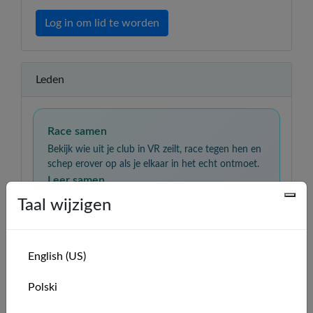
Log in om lid te worden
Leden
Race samen
Bekijk wie uit je club in VR zeilt, race tegen hen en
schep erover op als je elkaar in het echt ontmoet.
Leer samen
Oefen je zeilvaardigheden, vergelijk ervaringen en
Taal wijzigen
steun elkaar terwijl je vordert van beginner tot
zelfverzekerde zeiler.
English (US)
🇵🇱
Manu
admin
Polski