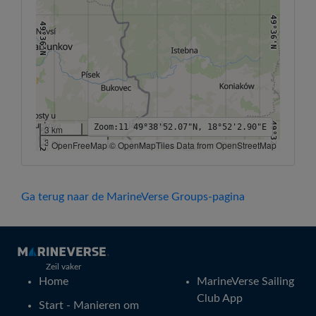
49°36'N
49°36'N
49°32'N
Zoom:
11
49°38'52.07"N, 18°52'2.90"E
3 km
49°32'N
3 mi
OpenFreeMap © OpenMapTiles Data from OpenStreetMap
18°46'E
18°48'E
18°50'E
18°52'E
18°54'E
18°56'E
18°58'E
Ga terug naar de MarineVerse Groups-pagina
Zeil vaker
Home
MarineVerse Sailing
Club App
Start - Manieren om