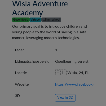
Wisla Adventure
Academy
Geverifieerd
Virtueel
sailing_school
Our primary goal is to introduce children and
young people to the world of sailing in a safe
manner, leveraging modern technologies.
Leden
1
Lidmaatschapsbeleid
Goedkeuring vereist
🇵🇱
Locatie
Wisla, 24, PL
Website
https://www.facebook.com/
3D
View in 3D