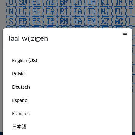
🇺🇸
🇩🇪
🇨🇦
🇬🇧
🇵🇱
🇦🇺
🇭🇰
🇮🇹
🇫
🇳🇱
🇪🇸
🇪🇪
🇦🇷
🇮🇪
🇦🇹
🇩🇲
🇯🇪
🇱
🇸🇪
🇧🇪
🇸🇮
🇧🇷
🇳🇴
🇦🇪
🇲🇽
🇿🇦
🇨
🇰🇷
🇮🇳
🇳🇿
🇩🇰
🇮🇱
🇭🇷
🇹🇷
🇨🇿
🇲
Taal wijzigen
🇰🇼
🇯🇵
🇨🇭
🇻🇮
🇫🇮
🇲🇰
🇲🇾
🇧🇦
🇨
🇺🇦
🇷🇴
🇨🇴
🇨🇳
🇷🇪
🇦🇸
🇷🇺
🇭🇺
🇧
🇵🇹
🇱🇺
🇿🇼
🇮🇸
🇬🇱
🇲🇺
🇦🇿
🇸🇦
🇦
English (US)
🇯🇴
🇬🇵
🇵🇷
🇮🇴
🇬🇮
🇧🇲
🇹🇹
🇻🇪
🇹
Polski
🇨🇺
🇵🇭
🇧🇶
🇳🇬
🇮🇶
🇨🇷
🇻🇬
🇨🇼
🇸
🇮🇲
🇹🇼
🇸🇰
🇺🇲
🇷🇸
🇧🇭
🇬🇬
🇸🇬
🇪
Deutsch
🇧🇬
🇬🇹
🇦🇩
🇦🇶
🇬🇷
ALL
Español
No recent members.
Français
Log in to see more.
日本語