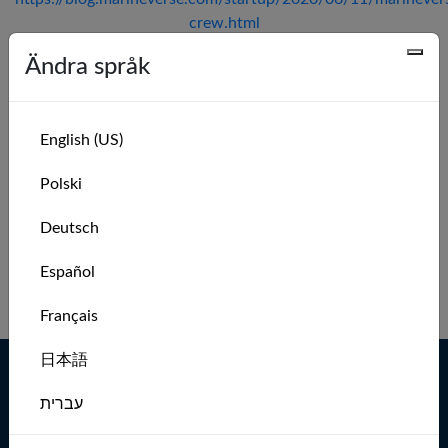
crew.html
Ändra språk
Låt oss prata, säg hej på ahoy(at)marineverse.com
Aktuella möjligheter:
English (US)
Vi har inga lediga tjänster för tillfället, men om du brinner
för MarineVerses vision är du ändå välkommen att höra av
Polski
dig.
Deutsch
Tidigare möjligheter:
Español
Unity-utvecklare
( Distans/Melbourne )
Français
日本語
Segla oftare
עברית
Hem
MarineVerse Sailing
Club App
Italiano