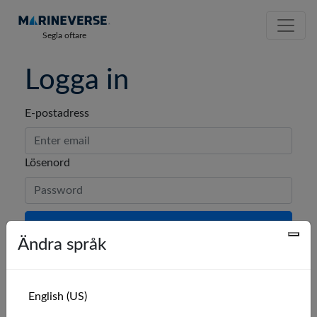
Segla oftare
Logga in
E-postadress
Lösenord
LOGGA IN
Ändra språk
Glömt ditt lösenord?
English (US)