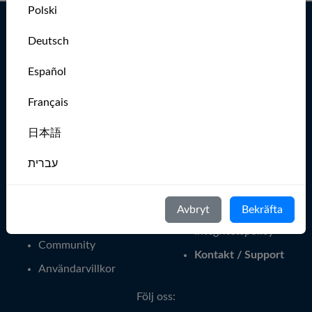
Polski
Deutsch
Segla oftare
Hem
MarineVerse Sailing
Español
Club App
Start - Sätt att segla
Globe - Jorden runt
Français
Om oss
The Sailor's Mental
Blog
日本語
Gym
Lär dig segla
För segelklubbar
עברית
Press
Evenemang
Italiano
Karriär
MarineVerse Grupper
Avbryt
Bekräfta
Medlemmar
Nederlands
Integritetspolicy
Community
Kontakt / Support
Português
Användarvillkor
Svenska
Följ oss: