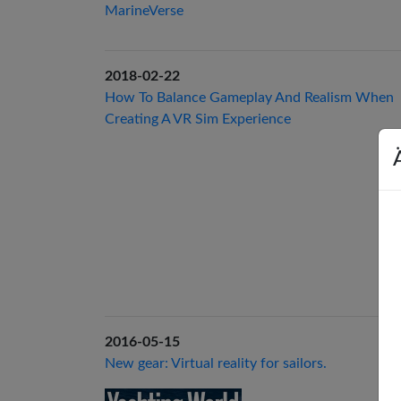
MarineVerse
2018-02-22
How To Balance Gameplay And Realism When
Creating A VR Sim Experience
2016-05-15
New gear: Virtual reality for sailors.