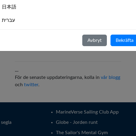
日本語
עברית
Italiano
Avbryt
Bekräfta
Nederlands
Português
...
Svenska
För de senaste uppdateringarna, kolla in
vår blogg
och
twitter
.
MarineVerse Sailing Club App
t segla
Globe - Jorden runt
The Sailor's Mental Gym