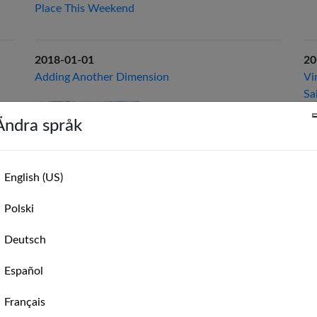
Place This Weekend
2018-01-01
20
Adding Another Dimension
Vi
Sa
Ändra språk
English (US)
Polski
Deutsch
2016-04-07
Español
Melbourne startup MarineVerse brings virtual
Français
reality experiences to sailing.