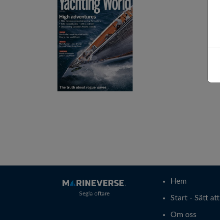
Hem
Segla oftare
Start - Sätt at
Om oss