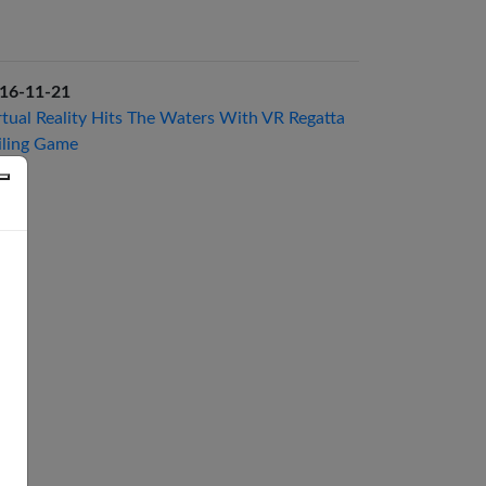
16-11-21
rtual Reality Hits The Waters With VR Regatta
iling Game