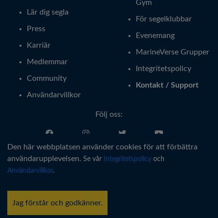
Gym
Lär dig segla
För segelklubbar
Press
Evenemang
Karriär
MarineVerse Grupper
Medlemmar
Integritetspolicy
Community
Kontakt / Support
Användarvillkor
Följ oss:
Den här webbplatsen använder cookies för att förbättra
Svenska
användarupplevelsen.
Se vår
Integritetspolicy
och
Användarvillkor
.
®
Copyright © MarineVerse
2016-
2026
. All Rights Reserved.
MarineVerse™ is a trademark of Virtual Reality Sailing Pty Ltd, ACN
Jag förstår och godkänner.
616 895 820.