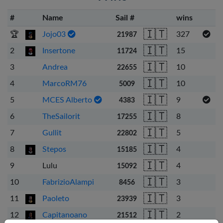
#
Name
Sail #
wins
🇮🇹
🏆
Jojo03
327
21987
🇮🇹
2
Insertone
15
11724
🇮🇹
3
Andrea
10
22655
🇮🇹
4
MarcoRM76
10
5009
🇮🇹
5
MCES Alberto
9
4383
🇮🇹
6
TheSailorit
8
17255
🇮🇹
7
Gullit
5
22802
🇮🇹
8
Stepos
4
15185
🇮🇹
9
Lulu
4
15092
🇮🇹
10
FabrizioAlampi
3
8456
🇮🇹
11
Paoleto
3
23939
🇮🇹
12
Capitanoano
2
21512