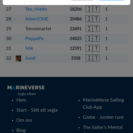
Nederlands
🇮🇹
27
Teo_Matto
1
18206
Português
🇮🇹
28
AlbertONE
1
20486
Svenska
🇮🇹
29
Tonnemartel
1
23691
🇮🇹
30
PeppePa
1
24025
🇮🇹
31
Mik
1
12591
🇮🇹
32
Axell
1
3508
Segla oftare
Hem
MarineVerse Sailing
Club App
Start - Sätt att segla
Globe - Jorden runt
Om oss
The Sailor's Mental
Blog