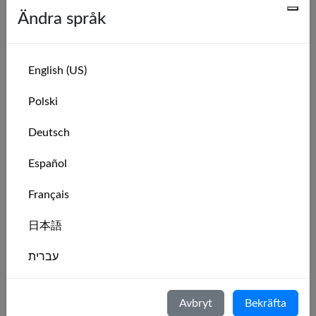
🇮🇹
13
faffocean
2
7450
Ändra språk
🇮🇹
14
ArViaL
2
17446
🇮🇹
15
redpassion777
2
19467
English (US)
🇮🇹
16
Filippo
2
25142
Polski
🇮🇹
17
Marcogs
2
13442
🇮🇹
18
Faber17
2
18913
Deutsch
🇮🇹
19
Teodoro
1
3664
Español
🇮🇹
20
Ram88
1
21264
Français
🇮🇹
21
IvorLongarrow
1
19430
🇮🇹
22
Maxximiliano
1
12928
日本語
🇮🇹
23
Fox.696
1
6482
עברית
🇮🇹
24
AndreaLax
1
15165
Italiano
🇮🇹
25
piercarlo_s
1
24383
Avbryt
Bekräfta
🇮🇹
26
Lolloguzzo
1
16770