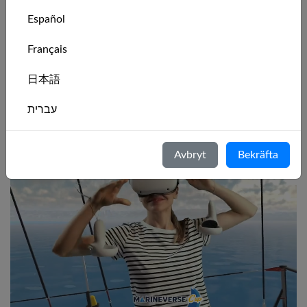
MarineVerse Sailing Club.
Español
Gå med i vår Discord
Français
för att ge feedback, ställa frågor och chatta med
utvecklarna.
.
日本語
Ut och segla!
עברית
Intresserad av VR-kajakpaddling?
Italiano
Avbryt
Bekräfta
Nederlands
Português
Svenska