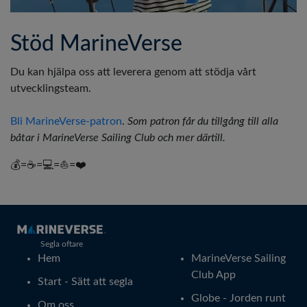
Stöd MarineVerse
Du kan hjälpa oss att leverera genom att stödja vårt
utvecklingsteam.
Bli MarineVerse-patron
.
Som patron får du tillgång till alla
båtar i MarineVerse Sailing Club och mer därtill.
💰=☕=💻=⛵=❤️
Segla oftare
Hem
MarineVerse Sailing
Club App
Start - Sätt att segla
Globe - Jorden runt
Om oss