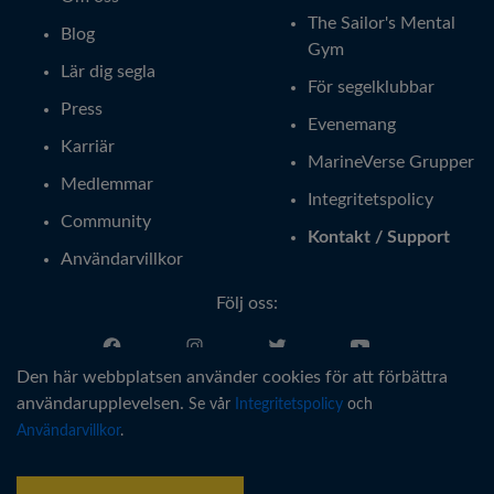
The Sailor's Mental
Blog
Gym
Lär dig segla
För segelklubbar
Press
Evenemang
Karriär
MarineVerse Grupper
Medlemmar
Integritetspolicy
Community
Kontakt / Support
Användarvillkor
Följ oss:
Den här webbplatsen använder cookies för att förbättra
Svenska
användarupplevelsen.
Se vår
Integritetspolicy
och
Användarvillkor
.
®
Copyright © MarineVerse
2016-
2026
. All Rights Reserved.
MarineVerse™ is a trademark of Virtual Reality Sailing Pty Ltd, ACN