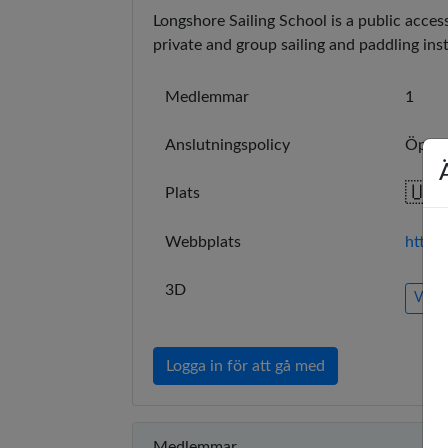
Longshore Sailing School is a public access
private and group sailing and paddling inst
Medlemmar
1
Anslutningspolicy
Öppe
🇺
Plats
Webbplats
https
3D
View 
Logga in för att gå med
Medlemmar