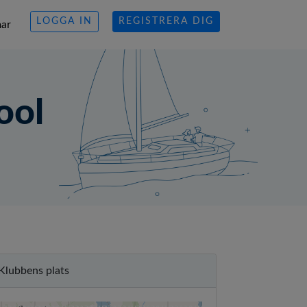
LOGGA IN
REGISTRERA DIG
ar
ool
41°18'N
41°18'N
Klubbens plats