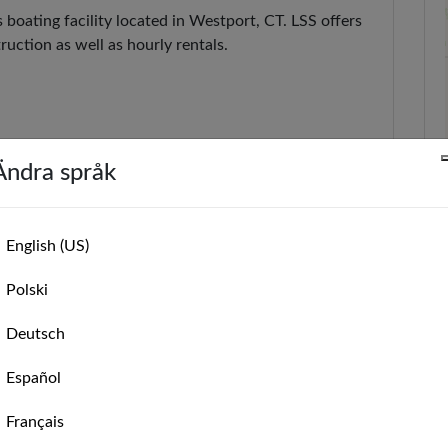
 boating facility located in Westport, CT. LSS offers
ruction as well as hourly rentals.
n
Ändra språk

Westport, CT, US
://www.longshoresailing.com
English (US)
Polski
in 3D
Deutsch
Español
Français