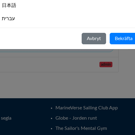
日本語
עברית
Lär er tillsammans
 mot
Öva på seglingskunskaper, jämför erfarenheter och
Italiano
livet.
stötta varandra när ni går från nybörjare till
Avbryt
Bekräfta
självsäker seglare.
Nederlands
Português
admin
Svenska
MarineVerse Sailing Club App
t segla
Globe - Jorden runt
The Sailor's Mental Gym