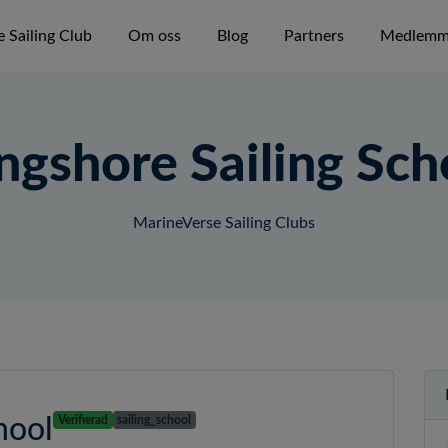
 Sailing Club
Om oss
Blog
Partners
Medlemm
ngshore Sailing Sch
MarineVerse Sailing Clubs
hool
Verifierad
sailing_school