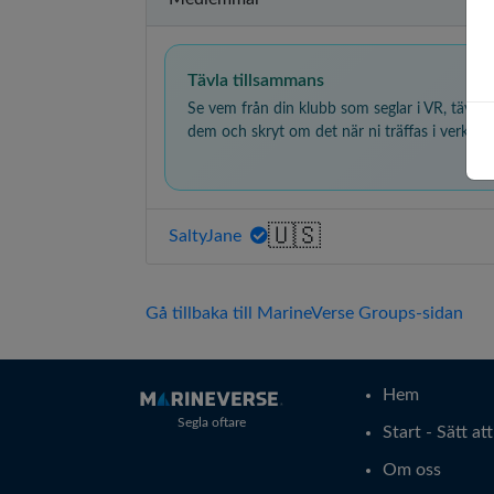
Tävla tillsammans
Se vem från din klubb som seglar i VR, tävla
dem och skryt om det när ni träffas i verkliga 
🇺🇸
SaltyJane
Gå tillbaka till MarineVerse Groups-sidan
Hem
Segla oftare
Start - Sätt at
Om oss